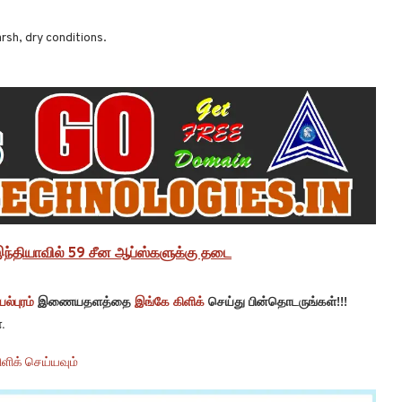
rsh, dry conditions.
 இந்தியாவில் 59 சீன ஆப்ஸ்களுக்கு தடை
ல்புரம்
இணையதளத்தை
இங்கே கிளிக்
செய்து பின்தொடருங்கள்!!!
.
ளிக் செய்யவும்