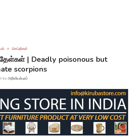
யல்
செய்திகள்
தேள்கள் | Deadly poisonous but
nate scorpions
en by
அறிவியல்புரம்