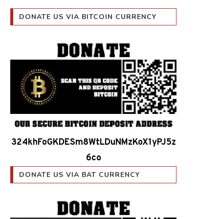
DONATE US VIA BITCOIN CURRENCY
324khFoGKDESm8WtLDuNMzKoX1yPJ5z
6co
DONATE US VIA BAT CURRENCY