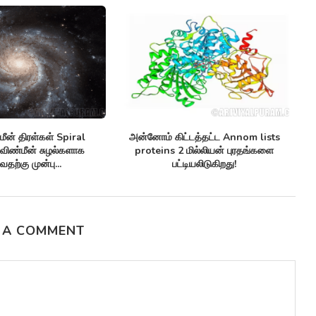
 கிட்டத்தட்ட Annom lists
ஒரு தொலைத்தொடர்பு கேபிள் Monitor
ns 2 மில்லியன் புரதங்களை
arctic sea ice ஆர்க்டிக்கில் கடல்...
பட்டியலிடுகிறது!
 A COMMENT