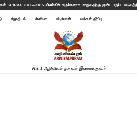
ள்கள் SPIRAL GALAXIES விண்மீன் சுழல்களாக மாறுவதற்கு முன்பு பருப்பு வடிவத்தில
டு
ஜோதிடம்
சினிமா
வீடியோஸ்
மக்கள் தீர்ப்பு
No.1 அறிவியல் தகவல் இணையதளம்