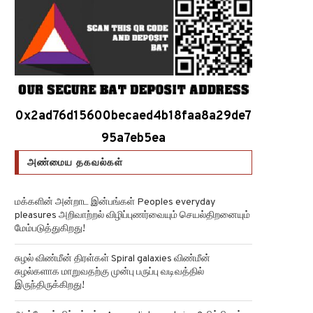
0x2ad76d15600becaed4b18faa8a29de7
95a7eb5ea
அண்மைய தகவல்கள்
மக்களின் அன்றாட இன்பங்கள் Peoples everyday
pleasures அறிவாற்றல் விழிப்புணர்வையும் செயல்திறனையும்
மேம்படுத்துகிறது!
சுழல் விண்மீன் திரள்கள் Spiral galaxies விண்மீன்
சுழல்களாக மாறுவதற்கு முன்பு பருப்பு வடிவத்தில்
இருந்திருக்கிறது!