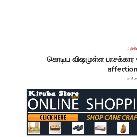
அறிவி
கொடிய விஷமுள்ள பாசக்கார 
affectio
writt