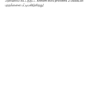
அன்னோம் கிட்டத்தட்ட Annom lists proteins 2 மில்லியன்
புரதங்களை பட்டியலிடுகிறது!