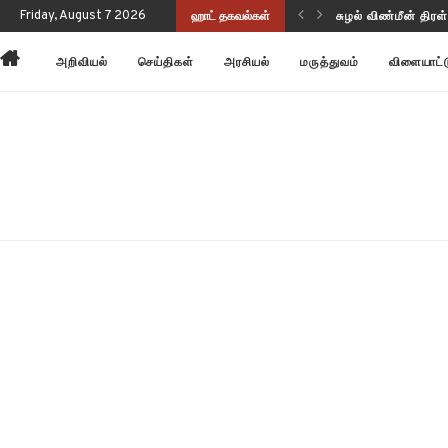
ுணர்வையும் செயல்திறனையும் மேம்படுத்துகிறது!
Friday, August 7 2026
ஹாட் தகவல்கள்
சுழல் விண்மீன் திர
அறிவியல்
செய்திகள்
அரசியல்
மருத்துவம்
விளையாட்