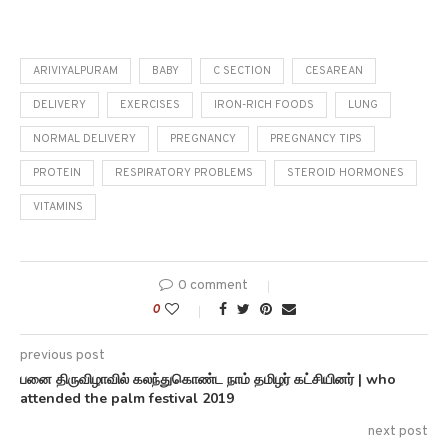
ARIVIYALPURAM
BABY
C SECTION
CESAREAN
DELIVERY
EXERCISES
IRON-RICH FOODS
LUNG
NORMAL DELIVERY
PREGNANCY
PREGNANCY TIPS
PROTEIN
RESPIRATORY PROBLEMS
STEROID HORMONES
VITAMINS
0 comment
0
previous post
பனை திருவிழாவில் கலந்துகொண்ட நாம் தமிழர் கட்சியினர் | who
attended the palm festival 2019
next post