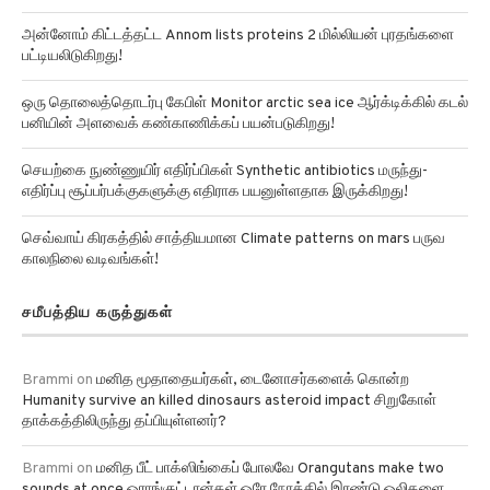
அன்னோம் கிட்டத்தட்ட Annom lists proteins 2 மில்லியன் புரதங்களை
பட்டியலிடுகிறது!
ஒரு தொலைத்தொடர்பு கேபிள் Monitor arctic sea ice ஆர்க்டிக்கில் கடல்
பனியின் அளவைக் கண்காணிக்கப் பயன்படுகிறது!
செயற்கை நுண்ணுயிர் எதிர்ப்பிகள் Synthetic antibiotics மருந்து-
எதிர்ப்பு சூப்பர்பக்குகளுக்கு எதிராக பயனுள்ளதாக இருக்கிறது!
செவ்வாய் கிரகத்தில் சாத்தியமான Climate patterns on mars பருவ
காலநிலை வடிவங்கள்!
சமீபத்திய கருத்துகள்
Brammi
on
மனித மூதாதையர்கள், டைனோசர்களைக் கொன்ற
Humanity survive an killed dinosaurs asteroid impact சிறுகோள்
தாக்கத்திலிருந்து தப்பியுள்ளனர்?
Brammi
on
மனித பீட் பாக்ஸிங்கைப் போலவே Orangutans make two
sounds at once ஒராங்குட்டான்கள் ஒரே நேரத்தில் இரண்டு ஒலிகளை
எழுப்ப முடியும் என்று ஆய்வுகள் தெரிவிக்கின்றன!