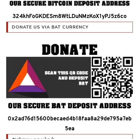
324khFoGKDESm8WtLDuNMzKoX1yPJ5z6co
DONATE US VIA BAT CURRENCY
0x2ad76d15600becaed4b18faa8a29de795a7eb
5ea
அண்மைய தகவல்கள்