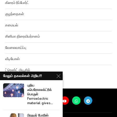
குழந்தைகள்
சமையல்
சினிமா திரைவிமர்சனம்
வேலைவாய்ப்பு
வீடியோஸ்
ட்ரெண்ட் மியூசிக்
மேலும் தகவல்கள் அறிய!!!
புதிய
ஃபெரோஎலக்ட்ரிக்
பொருள்
Ferroelectric
material gives...
@
2026
Ariviyalpuram. All rights reserved. |
Terms and Privacy
பிரதமர் போரிஸ்