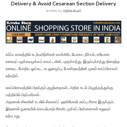
Delivery & Avoid Cesarean Section Delivery
written by
அறிவியல்புரம்
கர்ப்ப காலத்தில் உடற்பயிற்சிகள் வாக்கிங், யோகா, நீச்சல், சரியான
உணவுப் பழக்கவழக்கம் வைட்டமின், புரதச்சத்து, இரும்புச்சத்து நிறைந்த
உணவு , போதிய ஓய்வு, , உடலுழைப்பு, போன்றவற்றின் மூலம் சுகப்பிரசவம்
ஏற்படும்.
சுகப்பிரசவத்தில் பிறக்கும் குழந்தைகள், அதிக உடல் அழுத்தத்துக்கு
மத்தியில் பிறப்பார்கள்.
அதனால் சிசுவின் உடலில் `ஸ்டீராய்ட் ஹார்மோன் சுரப்பு சீராக இருக்கும்.
இதனால் நுரையீரல் செயல்பாடு சீராகி, மூச்சுப் பிரச்னைகள் எதுவும்
ஏற்படாது.