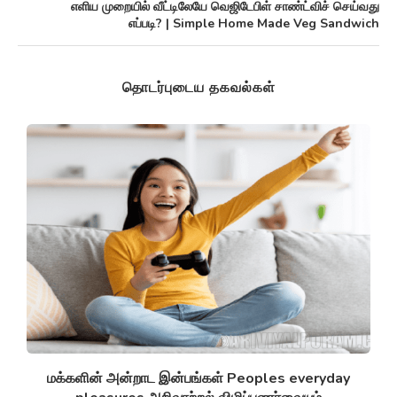
எளிய முறையில் வீட்டிலேயே வெஜிடேபிள் சாண்ட்விச் செய்வது
எப்படி? | Simple Home Made Veg Sandwich
தொடர்புடைய தகவல்கள்
சுழல் விண்மீன் திரள்கள் Spiral galaxies விண்மீன்