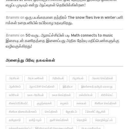
Brammi
on
ஒரு பயங்கரமான தந்திரம் The snow flies live in winter பனி
ஈக்கள் உறைபனியில் உயிர்வாழ உதவுகிறது.
Brammi
on
50 வருட ஆராய்ச்சியின் படி Math connects to music
இசையுடன் கணிதத்தை இணைப்பது அதிக தேர்வு மதிப்பெண்களுக்கு
வழிவகுக்கிறது!
அனைத்து பிரிவு தகவல்கள்
அரசியல்
அரசு பணிகள்
அறிவியல்
அழகியல்
அவசர செய்திகள்
ஆன்மிகம்
ஆராய்ச்சி செய்திகள்
இந்தியா
இலங்கைத் தமிழர் வரலாறு
உயிரியல்
உலக அரசியல்
உலக செய்திகள்
கல்வியியல்
கிரிக்கெட்
கிரைம் ரிப்போர்ட்
குழந்தைகள்
சமூகம்
சமையல்
சினிமா செய்திகள்
சினிமா திரைவிமர்சனம்
செய்திகள்
ஜோதிடம்
ட்ரெண்ட் மியூசிக்
தமிழநாடு
தமிழ் ஈழம்
துளி செய்திகள்
தொழில்
தொழில்நுட்பம்
நல்லவர்களாக்கப்பட்ட இந்திராகாந்தி கொலையாளிகள்
பொழுதுபோக்கு