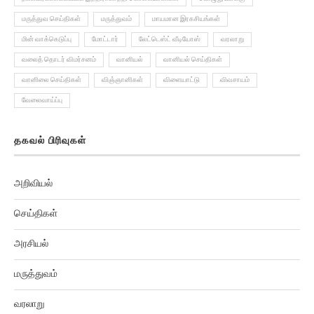
மருத்துவ செய்திகள்
மருத்துவம்
மாயமான இரகசியங்கள்
மின் வாக்கெடுப்பு
மோட்டார்
லேட்டெஸ்ட் வீடியோஸ்
வரலாறு
வலைத் தொடர் விமர்சனம்
வானியல்
வானியல் செய்திகள்
வானிலை செய்திகள்
விஞ்ஞானிகள்
விளையாட்டு
விவசாயம்
வேலைவாய்ப்பு
தகவல் பிரிவுகள்
அறிவியல்
செய்திகள்
அரசியல்
மருத்துவம்
வரலாறு