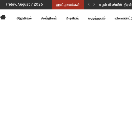
Friday, August 7 2026
ஹாட் தகவல்கள்
சுழல் விண்மீன் திர
அன்னோம் கிட்டத்தட
அறிவியல்
செய்திகள்
அரசியல்
மருத்துவம்
விளையாட்