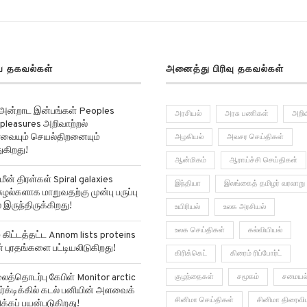
 தகவல்கள்
அனைத்து பிரிவு தகவல்கள்
 அன்றாட இன்பங்கள் Peoples
அரசியல்
அரசு பணிகள்
அறிவ
pleasures அறிவாற்றல்
ர்வையும் செயல்திறனையும்
அழகியல்
அவசர செய்திகள்
ுகிறது!
ஆன்மிகம்
ஆராய்ச்சி செய்திகள்
மீன் திரள்கள் Spiral galaxies
இந்தியா
இலங்கைத் தமிழர் வரலாறு
ுழல்களாக மாறுவதற்கு முன்பு பருப்பு
 இருந்திருக்கிறது!
உயிரியல்
உலக அரசியல்
உலக செய்திகள்
கல்வியியல்
ிட்டத்தட்ட Annom lists proteins
ன் புரதங்களை பட்டியலிடுகிறது!
கிரிக்கெட்
கிரைம் ரிப்போர்ட்
்தொடர்பு கேபிள் Monitor arctic
குழந்தைகள்
சமூகம்
சமையல
ர்க்டிக்கில் கடல் பனியின் அளவைக்