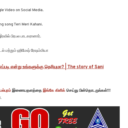
le Video on Social Media.
g song Teri Meri Kahani.
ரவில் பிரபல பாடகரானார்.
டல் மற்றும் ஹிமேஷ் ரேஷம்மியா
டி என்று உங்களுக்கு தெரியுமா? | The story of Sani
ல்புரம்
இணையதளத்தை
இங்கே கிளிக்
செய்து பின்தொடருங்கள்!!!
.