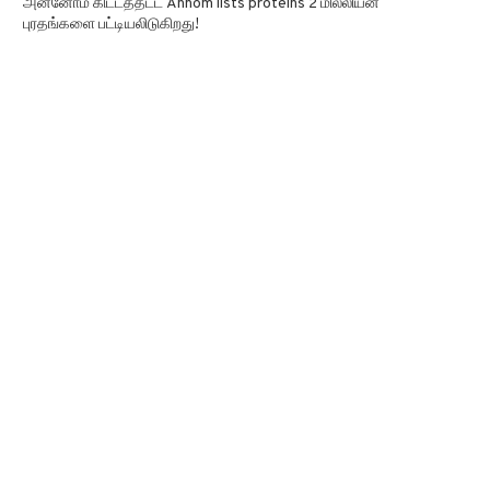
அன்னோம் கிட்டத்தட்ட Annom lists proteins 2 மில்லியன்
புரதங்களை பட்டியலிடுகிறது!