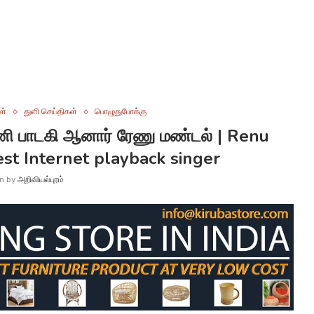
ள்
துளி செய்திகள்
பொழுதுபோக்கு
 பாடகி ஆனார் ரேணு மண்டல் | Renu
t Internet playback singer
en by
அறிவியல்புரம்