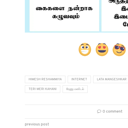
HIMESH RESHAMMIYA
INTERNET
LATA MANGESHKAR
TERI MERI KAHANI
ரேணு மண்டல்
0 comment
previous post