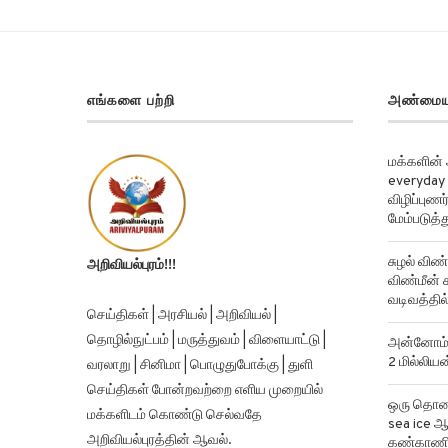
எங்களை பற்றி
அண்மைய
மக்களின்
everyday 
விழிப்புண
மேம்படுத்த
சுழல் விண்
அறிவியல்புரம்!!!
விண்மீன் ச
வடிவத்தில்
செய்திகள் | அரசியல் | அறிவியல் |
தொழில்நுட்பம் | மருத்துவம் | விளையாட்டு |
அன்னோம் க
2 மில்லிய
வரலாறு | சினிமா | பொழுதுபோக்கு | துளி
செய்திகள் போன்றவற்றை எளிய முறையில்
ஒரு தொலைத
மக்களிடம் கொண்டு செல்வதே
sea ice ஆ