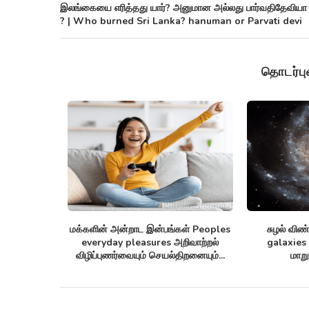
இலங்கையை எரித்தது யார்? அனுமான அல்லது பார்வதிதேவியா
? | Who burned Sri Lanka? hanuman or Parvati devi
தொடர்ப
nnom lists
ஒரு தொலைத்தொடர்பு கேபிள் Monitor
செயற்கை நு
புரதங்களை
arctic sea ice ஆர்க்டிக்கில் கடல்...
Synthetic anti
!
சூப்பர்ப
பய