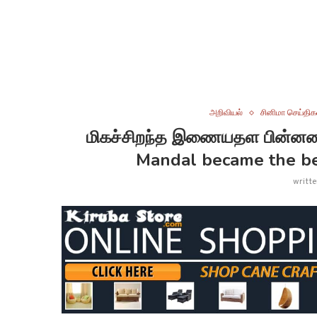
அறிவியல்
சினிமா செய்திக
மிகச்சிறந்த இணையதள பின்னணி
Mandal became the bes
writt