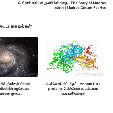
மெட்ராஸ் காட்டன் துணியின் கதை | The Story of Madras
cloth | Madras Cotton Fabrics
ுடைய தகவல்கள்
ண்ணுயிர் எதிர்ப்பிகள்
செவ்வாய் கிரகத்தில் சாத்தியமான
சி
biotics மருந்து-எதிர்ப்பு
Climate patterns on mars பருவ
க்குகளுக்கு எதிராக
காலநிலை...
னுள்ளதாக...