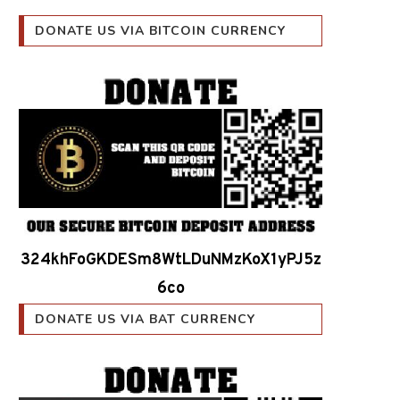
DONATE US VIA BITCOIN CURRENCY
324khFoGKDESm8WtLDuNMzKoX1yPJ5z
6co
DONATE US VIA BAT CURRENCY