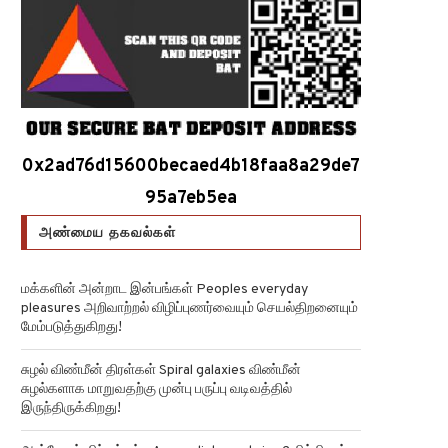
0x2ad76d15600becaed4b18faa8a29de7
95a7eb5ea
அண்மைய தகவல்கள்
மக்களின் அன்றாட இன்பங்கள் Peoples everyday
pleasures அறிவாற்றல் விழிப்புணர்வையும் செயல்திறனையும்
மேம்படுத்துகிறது!
சுழல் விண்மீன் திரள்கள் Spiral galaxies விண்மீன்
சுழல்களாக மாறுவதற்கு முன்பு பருப்பு வடிவத்தில்
இருந்திருக்கிறது!