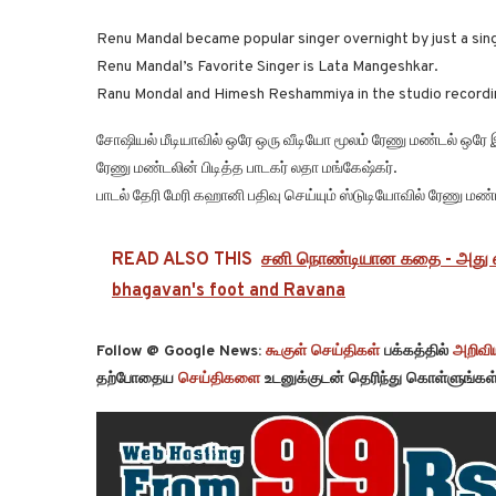
Renu Mandal became popular singer overnight by just a sing
Renu Mandal’s Favorite Singer is Lata Mangeshkar.
Ranu Mondal and Himesh Reshammiya in the studio recordin
சோஷியல் மீடியாவில் ஒரே ஒரு வீடியோ மூலம் ரேணு மண்டல் ஒரே இ
ரேணு மண்டலின் பிடித்த பாடகர் லதா மங்கேஷ்கர்.
பாடல் தேரி மேரி கஹானி பதிவு செய்யும் ஸ்டுடியோவில் ரேணு மண்
READ ALSO THIS
சனி நொண்டியான கதை - அது எப்ப
bhagavan's foot and Ravana
Follow @ Google News:
கூகுள் செய்திகள்
பக்கத்தில்
அறிவிய
தற்போதைய
செய்திகளை
உடனுக்குடன் தெரிந்து கொள்ளுங்கள்