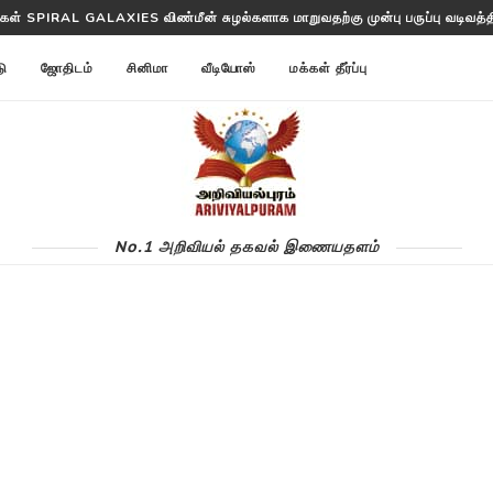
ள்கள் SPIRAL GALAXIES விண்மீன் சுழல்களாக மாறுவதற்கு முன்பு பருப்பு வடிவத்தில
்ட ANNOM LISTS PROTEINS 2 மில்லியன் புரதங்களை பட்டியலிடுகிறது!
டு
ஜோதிடம்
சினிமா
வீடியோஸ்
மக்கள் தீர்ப்பு
No.1 அறிவியல் தகவல் இணையதளம்