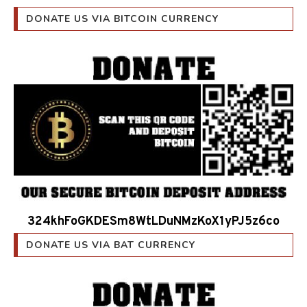
DONATE US VIA BITCOIN CURRENCY
324khFoGKDESm8WtLDuNMzKoX1yPJ5z6co
DONATE US VIA BAT CURRENCY