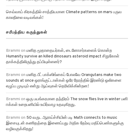
செவ்வாய் கிரகத்தில் சாத்தியமான Climate patterns on mars பருவ
காலநிலை வடிவங்கள்!
சமீபத்திய கருத்துகள்
Brammi
on
மனித மூதாதையர்கள், டைனோசர்களைக் கொன்ற
Humanity survive an killed dinosaurs asteroid impact சிறுகோள்
தாக்கத்திலிருந்து தப்பியுள்ளனர்?
Brammi
on
மனித பீட் பாக்ஸிங்கைப் போலவே Orangutans make two
sounds at once ஒராங்குட்டான்கள் ஒரே நேரத்தில் இரண்டு ஒலிகளை
எழுப்ப முடியும் என்று ஆய்வுகள் தெரிவிக்கின்றன!
Brammi
on
ஒரு பயங்கரமான தந்திரம் The snow flies live in winter பனி
ஈக்கள் உறைபனியில் உயிர்வாழ உதவுகிறது.
Brammi
on
50 வருட ஆராய்ச்சியின் படி Math connects to music
இசையுடன் கணிதத்தை இணைப்பது அதிக தேர்வு மதிப்பெண்களுக்கு
வழிவகுக்கிறது!