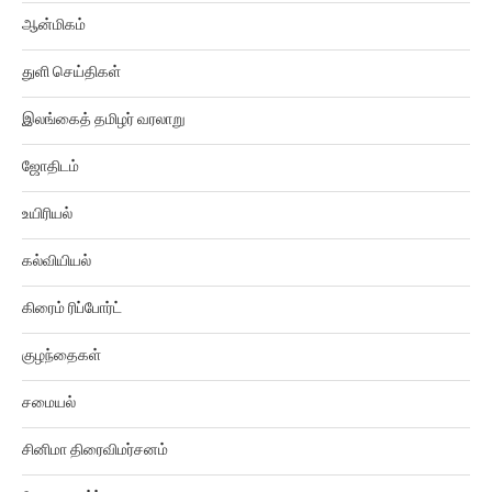
ஆன்மிகம்
துளி செய்திகள்
இலங்கைத் தமிழர் வரலாறு
ஜோதிடம்
உயிரியல்
கல்வியியல்
கிரைம் ரிப்போர்ட்
குழந்தைகள்
சமையல்
சினிமா திரைவிமர்சனம்
வேலைவாய்ப்பு