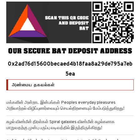
0x2ad76d15600becaed4b18faa8a29de795a7eb
5ea
அண்மைய தகவல்கள்
மக்களின் அன்றாட இன்பங்கள் Peoples everyday pleasures
அறிவாற்றல் விழிப்புணர்வையும் செயல்திறனையும் மேம்படுத்துகிறது!
சுழல் விண்மீன் திரள்கள் Spiral galaxies விண்மீன் சுழல்களாக
மாறுவதற்கு முன்பு பருப்பு வடிவத்தில் இருந்திருக்கிறது!
அன்னோம் கிட்டத்தட்ட Annom lists proteins 2 மில்லியன் புரதங்களை