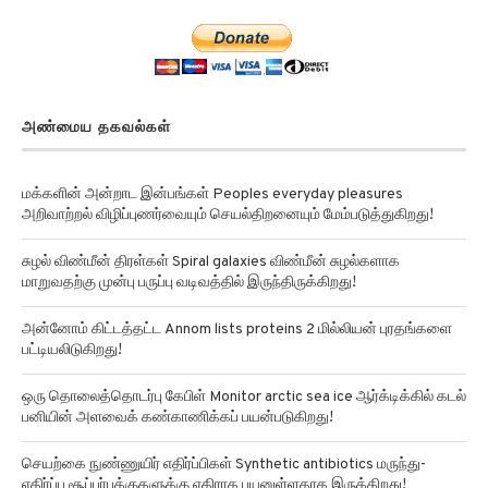
அண்மைய தகவல்கள்
மக்களின் அன்றாட இன்பங்கள் Peoples everyday pleasures
அறிவாற்றல் விழிப்புணர்வையும் செயல்திறனையும் மேம்படுத்துகிறது!
சுழல் விண்மீன் திரள்கள் Spiral galaxies விண்மீன் சுழல்களாக
மாறுவதற்கு முன்பு பருப்பு வடிவத்தில் இருந்திருக்கிறது!
அன்னோம் கிட்டத்தட்ட Annom lists proteins 2 மில்லியன் புரதங்களை
பட்டியலிடுகிறது!
ஒரு தொலைத்தொடர்பு கேபிள் Monitor arctic sea ice ஆர்க்டிக்கில் கடல்
பனியின் அளவைக் கண்காணிக்கப் பயன்படுகிறது!
செயற்கை நுண்ணுயிர் எதிர்ப்பிகள் Synthetic antibiotics மருந்து-
எதிர்ப்பு சூப்பர்பக்குகளுக்கு எதிராக பயனுள்ளதாக இருக்கிறது!