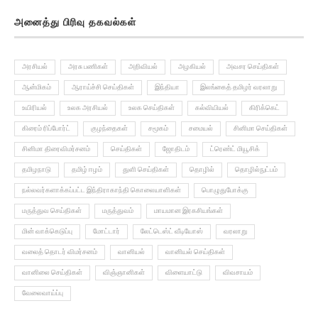
அனைத்து பிரிவு தகவல்கள்
அரசியல்
அரசு பணிகள்
அறிவியல்
அழகியல்
அவசர செய்திகள்
ஆன்மிகம்
ஆராய்ச்சி செய்திகள்
இந்தியா
இலங்கைத் தமிழர் வரலாறு
உயிரியல்
உலக அரசியல்
உலக செய்திகள்
கல்வியியல்
கிரிக்கெட்
கிரைம் ரிப்போர்ட்
குழந்தைகள்
சமூகம்
சமையல்
சினிமா செய்திகள்
சினிமா திரைவிமர்சனம்
செய்திகள்
ஜோதிடம்
ட்ரெண்ட் மியூசிக்
தமிழநாடு
தமிழ் ஈழம்
துளி செய்திகள்
தொழில்
தொழில்நுட்பம்
நல்லவர்களாக்கப்பட்ட இந்திராகாந்தி கொலையாளிகள்
பொழுதுபோக்கு
மருத்துவ செய்திகள்
மருத்துவம்
மாயமான இரகசியங்கள்
மின் வாக்கெடுப்பு
மோட்டார்
லேட்டெஸ்ட் வீடியோஸ்
வரலாறு
வலைத் தொடர் விமர்சனம்
வானியல்
வானியல் செய்திகள்
வானிலை செய்திகள்
விஞ்ஞானிகள்
விளையாட்டு
விவசாயம்
வேலைவாய்ப்பு