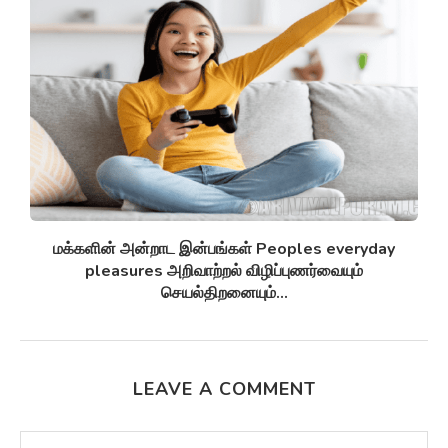
சுழல் விண்மீன் திரள்கள் Spiral galaxies விண்மீன்
சுழல்களாக மாறுவதற்கு முன்பு...
LEAVE A COMMENT