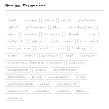
அரசியல்
அரசு பணிகள்
அறிவியல்
அழகியல்
அவசர செய்திகள்
ஆன்மிகம்
ஆராய்ச்சி செய்திகள்
இந்தியா
இலங்கைத் தமிழர் வரலாறு
உயிரியல்
உலக அரசியல்
உலக செய்திகள்
கல்வியியல்
கிரிக்கெட்
கிரைம் ரிப்போர்ட்
குழந்தைகள்
சமூகம்
சமையல்
சினிமா செய்திகள்
சினிமா திரைவிமர்சனம்
செய்திகள்
ஜோதிடம்
ட்ரெண்ட் மியூசிக்
தமிழநாடு
தமிழ் ஈழம்
துளி செய்திகள்
தொழில்
தொழில்நுட்பம்
நல்லவர்களாக்கப்பட்ட இந்திராகாந்தி கொலையாளிகள்
பொழுதுபோக்கு
மருத்துவ செய்திகள்
மருத்துவம்
மாயமான இரகசியங்கள்
மின் வாக்கெடுப்பு
மோட்டார்
லேட்டெஸ்ட் வீடியோஸ்
வரலாறு
வலைத் தொடர் விமர்சனம்
வானியல்
வானியல் செய்திகள்
வானிலை செய்திகள்
விஞ்ஞானிகள்
விளையாட்டு
விவசாயம்
வேலைவாய்ப்பு
தகவல் பிரிவுகள்