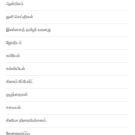
துளி செய்திகள்
இலங்கைத் தமிழர் வரலாறு
ஜோதிடம்
உயிரியல்
கல்வியியல்
கிரைம் ரிப்போர்ட்
குழந்தைகள்
சமையல்
சினிமா திரைவிமர்சனம்
வேலைவாய்ப்பு