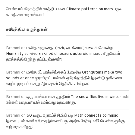
செவ்வாய் கிரகத்தில் சாத்தியமான Climate patterns on mars பருவ
காலநிலை வடிவங்கள்!
சமீபத்திய கருத்துகள்
Brammi
on
மனித மூதாதையர்கள், டைனோசர்களைக் கொன்ற
Humanity survive an killed dinosaurs asteroid impact சிறுகோள்
தாக்கத்திலிருந்து தப்பியுள்ளனர்?
Brammi
on
மனித பீட் பாக்ஸிங்கைப் போலவே Orangutans make two
sounds at once ஒராங்குட்டான்கள் ஒரே நேரத்தில் இரண்டு ஒலிகளை
எழுப்ப முடியும் என்று ஆய்வுகள் தெரிவிக்கின்றன!
Brammi
on
ஒரு பயங்கரமான தந்திரம் The snow flies live in winter பனி
ஈக்கள் உறைபனியில் உயிர்வாழ உதவுகிறது.
Brammi
on
50 வருட ஆராய்ச்சியின் படி Math connects to music
இசையுடன் கணிதத்தை இணைப்பது அதிக தேர்வு மதிப்பெண்களுக்கு
வழிவகுக்கிறது!
அனைத்து பிரிவு தகவல்கள்