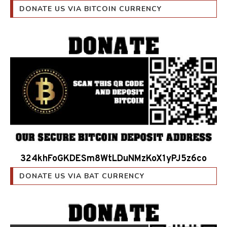
324khFoGKDESm8WtLDuNMzKoX1yPJ5z6co
DONATE US VIA BAT CURRENCY