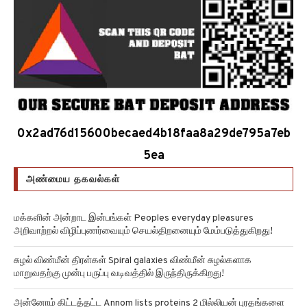
0x2ad76d15600becaed4b18faa8a29de795a7eb
5ea
அண்மைய தகவல்கள்
மக்களின் அன்றாட இன்பங்கள் Peoples everyday pleasures
அறிவாற்றல் விழிப்புணர்வையும் செயல்திறனையும் மேம்படுத்துகிறது!
சுழல் விண்மீன் திரள்கள் Spiral galaxies விண்மீன் சுழல்களாக
மாறுவதற்கு முன்பு பருப்பு வடிவத்தில் இருந்திருக்கிறது!
அன்னோம் கிட்டத்தட்ட Annom lists proteins 2 மில்லியன் புரதங்களை
பட்டியலிடுகிறது!