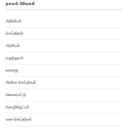
அறிவியல்
செய்திகள்
அரசியல்
மருத்துவம்
வரலாறு
சினிமா செய்திகள்
விளையாட்டு
தொழில்நுட்பம்
உலக செய்திகள்
ஆன்மிகம்