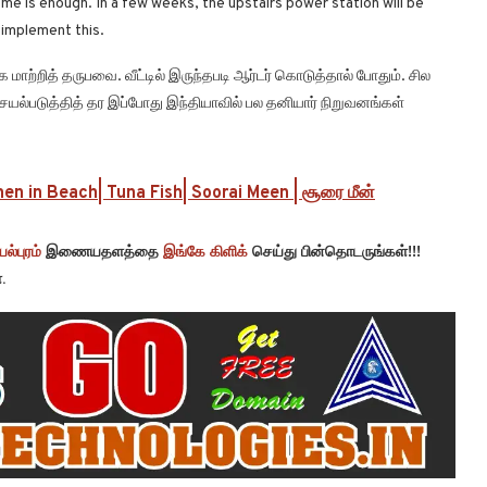
home is enough. In a few weeks, the upstairs power station will be
 implement this.
ாற்றித் தருபவை. வீட்டில் இருந்தபடி ஆர்டர் கொடுத்தால் போதும். சில
 செயல்படுத்தித் தர இப்போது இந்தியாவில் பல தனியார் நிறுவனங்கள்
en in Beach| Tuna Fish| Soorai Meen | சூரை மீன்
ல்புரம்
இணையதளத்தை
இங்கே கிளிக்
செய்து பின்தொடருங்கள்!!!
.