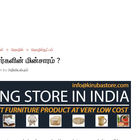
ள்
தொழில்
தொழில்நுட்பம்
்களின் மின்சாரம் ?
en by
அறிவியல்புரம்