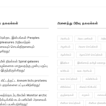
 தகவல்கள்
அனைத்து பிரிவு தகவல்கள்
 அன்றாட இன்பங்கள் Peoples
அரசியல்
அரசு பணிகள்
அறிவ
pleasures அறிவாற்றல்
ர்வையும் செயல்திறனையும்
அழகியல்
அவசர செய்திகள்
ுகிறது!
ஆன்மிகம்
ஆராய்ச்சி செய்திகள்
மீன் திரள்கள் Spiral galaxies
இந்தியா
இலங்கைத் தமிழர் வரலாறு
ுழல்களாக மாறுவதற்கு முன்பு பருப்பு
 இருந்திருக்கிறது!
உயிரியல்
உலக அரசியல்
உலக செய்திகள்
கல்வியியல்
ிட்டத்தட்ட Annom lists proteins
ன் புரதங்களை பட்டியலிடுகிறது!
கிரிக்கெட்
கிரைம் ரிப்போர்ட்
்தொடர்பு கேபிள் Monitor arctic
குழந்தைகள்
சமூகம்
சமையல
ர்க்டிக்கில் கடல் பனியின் அளவைக்