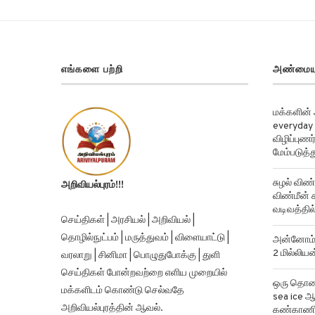
எங்களை பற்றி
அண்மைய
மக்களின்
everyday 
விழிப்புண
மேம்படுத்த
சுழல் விண்
அறிவியல்புரம்!!!
விண்மீன் ச
வடிவத்தில்
செய்திகள் | அரசியல் | அறிவியல் |
தொழில்நுட்பம் | மருத்துவம் | விளையாட்டு |
அன்னோம் க
2 மில்லிய
வரலாறு | சினிமா | பொழுதுபோக்கு | துளி
செய்திகள் போன்றவற்றை எளிய முறையில்
ஒரு தொலைத
மக்களிடம் கொண்டு செல்வதே
sea ice ஆ