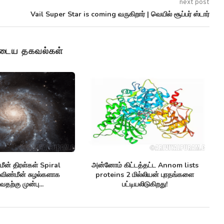
next post
Vail Super Star is coming வருகிறார் | வெயில் சூப்பர் ஸ்டார்
ுடைய தகவல்கள்
த்தொடர்பு கேபிள் Monitor
செயற்கை நுண்ணுயிர் எதிர்ப்பிகள்
ea ice ஆர்க்டிக்கில் கடல்...
Synthetic antibiotics மருந்து-எதிர்ப்பு
சூப்பர்பக்குகளுக்கு எதிராக
பயனுள்ளதாக...