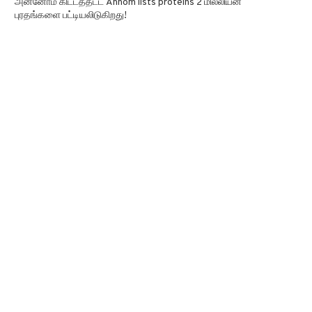
அன்னோம் கிட்டத்தட்ட Annom lists proteins 2 மில்லியன்
புரதங்களை பட்டியலிடுகிறது!