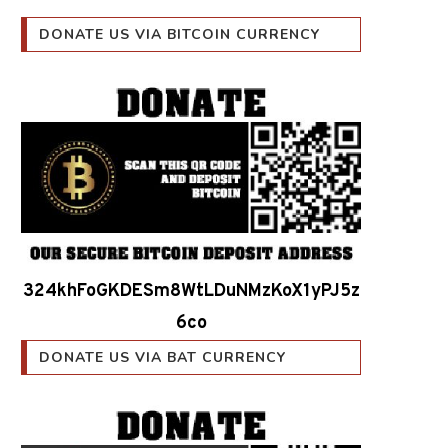
DONATE US VIA BITCOIN CURRENCY
324khFoGKDESm8WtLDuNMzKoX1yPJ5z
6co
DONATE US VIA BAT CURRENCY