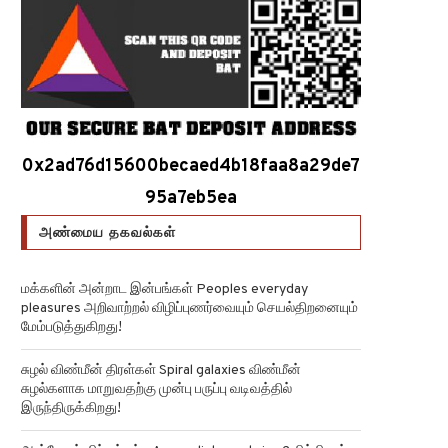
0x2ad76d15600becaed4b18faa8a29de7
95a7eb5ea
அண்மைய தகவல்கள்
மக்களின் அன்றாட இன்பங்கள் Peoples everyday
pleasures அறிவாற்றல் விழிப்புணர்வையும் செயல்திறனையும்
மேம்படுத்துகிறது!
சுழல் விண்மீன் திரள்கள் Spiral galaxies விண்மீன்
சுழல்களாக மாறுவதற்கு முன்பு பருப்பு வடிவத்தில்
இருந்திருக்கிறது!