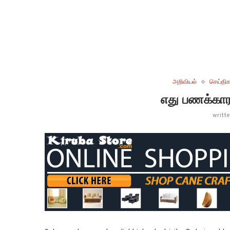
அறிவியல்
செய்திக
எது பணக்காரர
writt