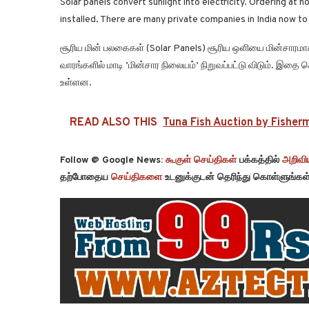
Solar panels convert sunlight into electricity. Ordering at 
installed. There are many private companies in India now to
சூரிய மின் பலகைகள் (Solar Panels) சூரிய ஒளியை மின்சாரமாக ம
வாரங்களில் மாடி ’மின்சார நிலையம்’ நிறுவப்பட்டு விடும். இதை
உள்ளன.
READ ALSO THIS
Tuna Fish Auction by Fisherm
Follow @ Google News:
கூகுள் செய்திகள்
பக்கத்தில்
அறிவிய
தற்போதைய
செய்திகளை
உடனுக்குடன் தெரிந்து கொள்ளுங்கள்