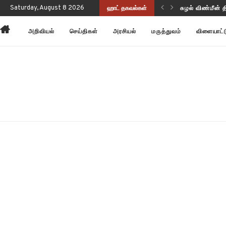
ப்புணர்வையும் செயல்திறனையும் மேம்படுத்துகிறது!
Saturday, August 8 2026
ஹாட் தகவல்கள்
சுழல் விண்மீன் 
அறிவியல்
செய்திகள்
அரசியல்
மருத்துவம்
விளையாட்