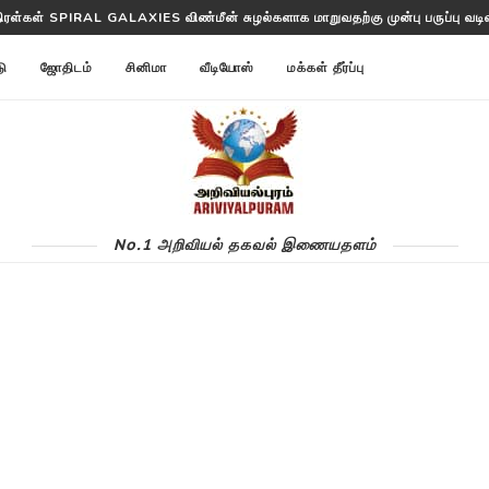
திரள்கள் SPIRAL GALAXIES விண்மீன் சுழல்களாக மாறுவதற்கு முன்பு பருப்பு வடிவத
டு
ஜோதிடம்
சினிமா
வீடியோஸ்
மக்கள் தீர்ப்பு
No.1 அறிவியல் தகவல் இணையதளம்