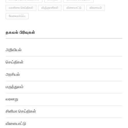
வானிலை செய்திகள்
விஞ்ஞானிகள்
விளையாட்டு
விவசாயம்
வேலைவாய்ப்பு
தகவல் பிரிவுகள்
அறிவியல்
செய்திகள்
அரசியல்
மருத்துவம்
வரலாறு
சினிமா செய்திகள்
விளையாட்டு