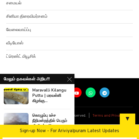
சினிமா திரைவிமர்சனம்
வேலைவாய்ப்பு
வீடியோஸ்
ட்ரெண்ட் மியூசிக்
மேலும் தகவல்கள் அறிய!!!
Maravalli Kilangu
Puttu | மரவள்ளி
கிழங்கு...
@
2026
Ariviyalpuram. All rights reserved. |
Terms and Privacy
கொழும்பு உச்ச
▼
நீதிமன்றத்தில் பெரும்
தீ விபத்து!!!
Sign-up Now - For Ariviyalpuram Latest Updates