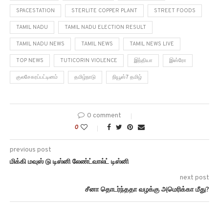
SPACESTATION
STERLITE COPPER PLANT
STREET FOODS
TAMIL NADU
TAMIL NADU ELECTION RESULT
TAMIL NADU NEWS
TAMIL NEWS
TAMIL NEWS LIVE
TOP NEWS
TUTICORIN VIOLENCE
இந்தியா
இஸ்ரோ
குலசேகரப்பட்டினம்
தமிழ்நாடு
நியூஸ்7 தமிழ்
0 comment
0
previous post
மிக்கி மவுஸ் டு டிஸ்னி லேண்ட்வால்ட் டிஸ்னி
next post
சீனா தொடர்ந்ததா வழக்கு அமெரிக்கா மீது?