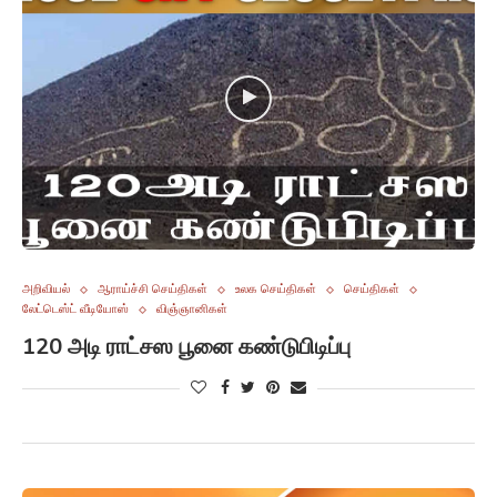
அறிவியல்
ஆராய்ச்சி செய்திகள்
உலக செய்திகள்
செய்திகள்
லேட்டெஸ்ட் வீடியோஸ்
விஞ்ஞானிகள்
120 அடி ராட்சஸ பூனை கண்டுபிடிப்பு