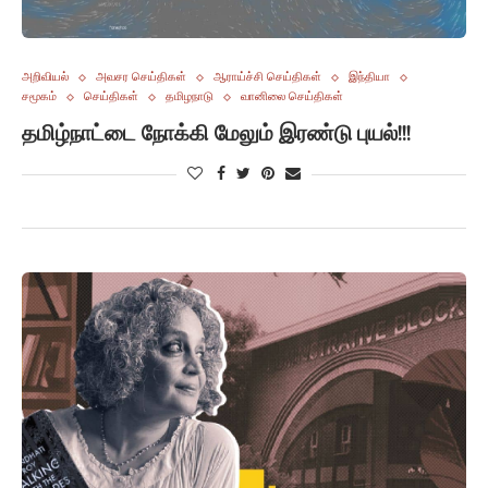
அறிவியல்
அவசர செய்திகள்
ஆராய்ச்சி செய்திகள்
இந்தியா
சமூகம்
செய்திகள்
தமிழநாடு
வானிலை செய்திகள்
தமிழ்நாட்டை நோக்கி மேலும் இரண்டு புயல்!!!