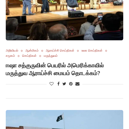
அறிவியல்
ஆன்மிகம்
ஆராய்ச்சி செய்திகள்
உலக செய்திகள்
சமூகம்
செய்திகள்
மருத்துவம்
ஈஷா சத்குருவின் பெயரில் அமெரிக்காவில்
மருத்துவ ஆராய்ச்சி மையம் தொடக்கம்?