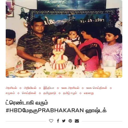
அரசியல்
அறிவியல்
இந்தியா
உலக அரசியல்
உலக செய்திகள்
சமூகம்
செய்திகள்
தமிழநாடு
தமிழ் ஈழம்
வரலாறு
ட்ரெண்டாகி வரும்
#HBDமேதகுPRABHAKARAN ஹாஷ்டக்