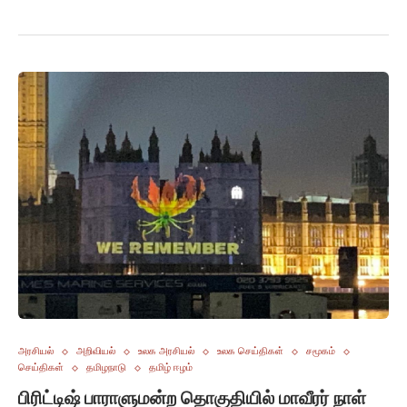
அரசியல்
அறிவியல்
உலக அரசியல்
உலக செய்திகள்
சமூகம்
செய்திகள்
தமிழநாடு
தமிழ் ஈழம்
பிரிட்டிஷ் பாராளுமன்ற தொகுதியில் மாவீரர் நாள்