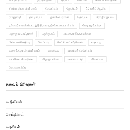
கிரைம் ரிப்போர்ட்
குழந்தைகள்
சமூகம்
சமையல்
சினிமா செய்திகள்
சினிமா திரைவிமர்சனம்
செய்திகள்
ஜோதிடம்
ட்ரெண்ட் மியூசிக்
தமிழநாடு
தமிழ் ஈழம்
துளி செய்திகள்
தொழில்
தொழில்நுட்பம்
நல்லவர்களாக்கப்பட்ட இந்திராகாந்தி கொலையாளிகள்
பொழுதுபோக்கு
மருத்துவ செய்திகள்
மருத்துவம்
மாயமான இரகசியங்கள்
மின் வாக்கெடுப்பு
மோட்டார்
லேட்டெஸ்ட் வீடியோஸ்
வரலாறு
வலைத் தொடர் விமர்சனம்
வானியல்
வானியல் செய்திகள்
வானிலை செய்திகள்
விஞ்ஞானிகள்
விளையாட்டு
விவசாயம்
வேலைவாய்ப்பு
தகவல் பிரிவுகள்
அறிவியல்
செய்திகள்
அரசியல்