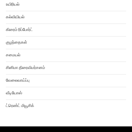
உயிரியல்
கல்வியியல்
கிரைம் ரிப்போர்ட்
குழந்தைகள்
சமையல்
சினிமா திரைவிமர்சனம்
வேலைவாய்ப்பு
வீடியோஸ்
ட்ரெண்ட் மியூசிக்