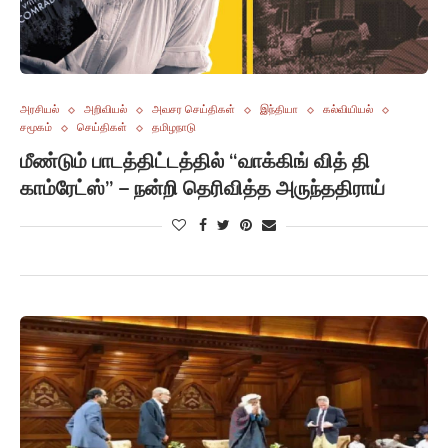
அரசியல்
அறிவியல்
அவசர செய்திகள்
இந்தியா
கல்வியியல்
சமூகம்
செய்திகள்
தமிழநாடு
மீண்டும் பாடத்திட்டத்தில் “வாக்கிங் வித் தி
காம்ரேட்ஸ்” – நன்றி தெரிவித்த அருந்ததிராய்