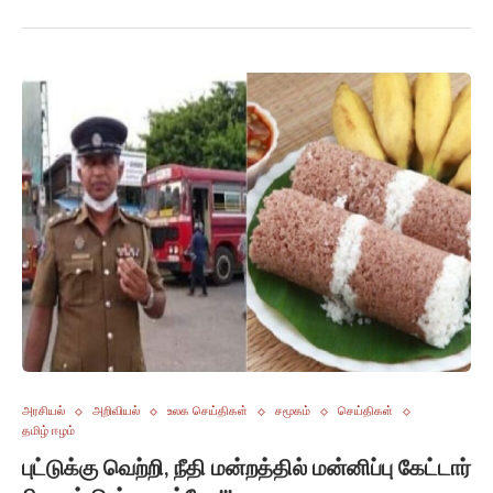
அரசியல்
அறிவியல்
உலக செய்திகள்
சமூகம்
செய்திகள்
தமிழ் ஈழம்
புட்டுக்கு வெற்றி, நீதி மன்றத்தில் மன்னிப்பு கேட்டார்