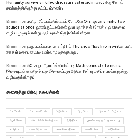
Humanity survive an killed dinosaurs asteroid impact சிறுகோள்
தாக்கத்திலிருந்து தப்பியுள்ளனர்?
Brammi
on
மனித பீட் பாக்ஸிங்கைப் போலவே Orangutans make two
sounds at once ஒராங்குட்டான்கள் ஒரே நேரத்தில் இரண்டு ஒலிகளை
எழுப்ப முடியும் என்று ஆய்வுகள் தெரிவிக்கின்றன!
Brammi
on
ஒரு பயங்கரமான தந்திரம் The snow flies live in winter பனி
ஈக்கள் உறைபனியில் உயிர்வாழ உதவுகிறது.
Brammi
on
50 வருட ஆராய்ச்சியின் படி Math connects to music
இசையுடன் கணிதத்தை இணைப்பது அதிக தேர்வு மதிப்பெண்களுக்கு
வழிவகுக்கிறது!
அனைத்து பிரிவு தகவல்கள்
அரசியல்
அரசு பணிகள்
அறிவியல்
அழகியல்
அவசர செய்திகள்
ஆன்மிகம்
ஆராய்ச்சி செய்திகள்
இந்தியா
இலங்கைத் தமிழர் வரலாறு
உயிரியல்
உலக அரசியல்
உலக செய்திகள்
கல்வியியல்
கிரிக்கெட்