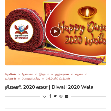
அறிவியல்
ஆன்மிகம்
இந்தியா
குழந்தைகள்
சமூகம்
தமிழநாடு
பொழுதுபோக்கு
லேட்டெஸ்ட் வீடியோஸ்
தீபாவளி 2020 வாலா | Diwali 2020 Wala