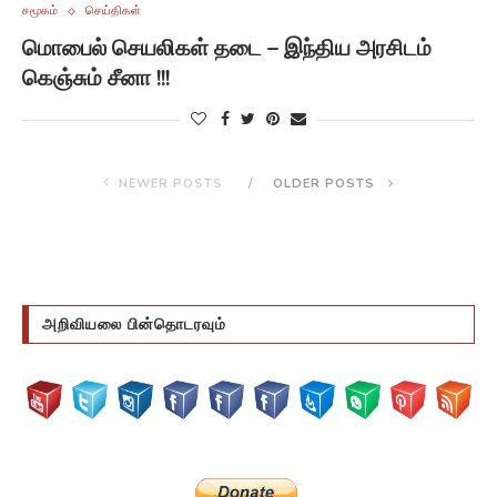
சமூகம்
செய்திகள்
மொபைல் செயலிகள் தடை – இந்திய அரசிடம்
கெஞ்சும் சீனா !!!
NEWER POSTS
OLDER POSTS
அறிவியலை பின்தொடரவும்