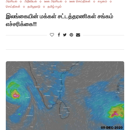
அரசியல்
அறிவியல்
உலக அரசியல்
உலக செய்திகள்
சமூகம்
செய்திகள்
தமிழநாடு
தமிழ் ஈழம்
இலங்கையின் மக்கள் சட்டத்தரணிகள் சங்கம்
எச்சரிக்கை!!!