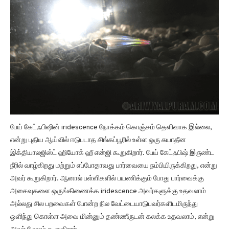
பேய் கேட்ஃபிஷின் iridescence நோக்கம் கொஞ்சம் தெளிவாக இல்லை,
என்று புதிய ஆய்வில் ஈடுபடாத சிங்கப்பூரில் உள்ள ஒரு சுயாதீன
இக்தியாலஜிஸ்ட் ஹியோக் ஹீ என்ஜி கூறுகிறார். பேய் கேட்ஃபிஷ் இருண்ட
நீரில் வாழ்கிறது மற்றும் எப்போதாவது பார்வையை நம்பியிருக்கிறது, என்று
அவர் கூறுகிறார். ஆனால் பள்ளிகளில் பயணிக்கும் போது பார்வைக்கு
அசைவுகளை ஒருங்கிணைக்க iridescence அவர்களுக்கு உதவலாம்
அல்லது சில பறவைகள் போன்ற நில வேட்டையாடுபவர்களிடமிருந்து
ஒளிந்து கொள்ள அவை மின்னும் தண்ணீருடன் கலக்க உதவலாம், என்று