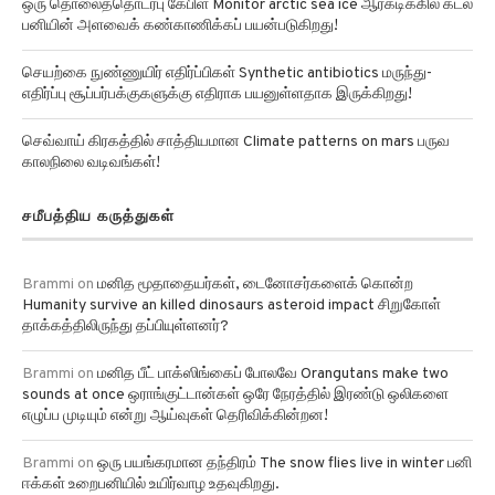
ஒரு தொலைத்தொடர்பு கேபிள் Monitor arctic sea ice ஆர்க்டிக்கில் கடல்
பனியின் அளவைக் கண்காணிக்கப் பயன்படுகிறது!
செயற்கை நுண்ணுயிர் எதிர்ப்பிகள் Synthetic antibiotics மருந்து-
எதிர்ப்பு சூப்பர்பக்குகளுக்கு எதிராக பயனுள்ளதாக இருக்கிறது!
செவ்வாய் கிரகத்தில் சாத்தியமான Climate patterns on mars பருவ
காலநிலை வடிவங்கள்!
சமீபத்திய கருத்துகள்
Brammi
on
மனித மூதாதையர்கள், டைனோசர்களைக் கொன்ற
Humanity survive an killed dinosaurs asteroid impact சிறுகோள்
தாக்கத்திலிருந்து தப்பியுள்ளனர்?
Brammi
on
மனித பீட் பாக்ஸிங்கைப் போலவே Orangutans make two
sounds at once ஒராங்குட்டான்கள் ஒரே நேரத்தில் இரண்டு ஒலிகளை
எழுப்ப முடியும் என்று ஆய்வுகள் தெரிவிக்கின்றன!
Brammi
on
ஒரு பயங்கரமான தந்திரம் The snow flies live in winter பனி
ஈக்கள் உறைபனியில் உயிர்வாழ உதவுகிறது.