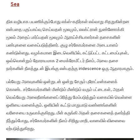
Sea
திசு வழியாக பயணிக்கும்போது எக்ஸ்-கதிர்கள் எவ்வாறு சிதறுகின்றன
என்பதை பகுப்பாய்வு செய்வதன் மூலமும், எலக்ட்ரான் நுண்ணோக்கி
மூலம் அதைப் பார்ப்பதன் மூலமும் ஆராய்ச்சியாளர்கள் தசைகளின்
பண்புகளை வகைப்படுத்தினர். குழு சர்கோமர்களை அடையாளம்
கண்டுள்ளது. வழக்கமான இடைவெளியில், கட்டுப்பட்ட கட்டமைப்புகள்,
ஒவ்வொன்றும் தோராயமாக 2 மைக்ரோமீட்டர் நீளம், அவை தசை
நார்களின் நீளத்துடன் இயங்கு என்பதற்கு iridescence ஒரு ஆதாரமாகும்.
பல்வேறு அளவுகளில் ஒன்றுடன் ஒன்று சேரும் புரோட்டீன்களைக்
கொண்ட சர்கோமர்களின் மீண்டும் மீண்டும் வரும் பட்டைகள், அதன்
வெவ்வேறு அலைநீளங்களைப் பிரித்து மேம்படுத்தும் வகையில் வெள்ளை
ஒளியை வளைக்கும். ஒளியின் கூட்டு மாறுபாடு வண்ணங்களின்
வரிசையை உருவாக்குகிறது. மீன் சுருங்கி அதன் தசைகளைத் தளர்த்தி
நீந்தும்போது, சர்கோமர்களின் நீளம் சிறிது மாறி, வானவில் விளைவை
ஏற்படுத்துகிறது.