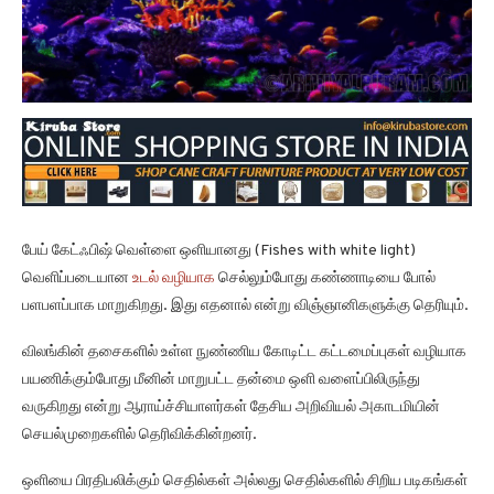
பேய் கேட்ஃபிஷ் வெள்ளை ஒளியானது (Fishes with white light)
வெளிப்படையான
உடல் வழியாக
செல்லும்போது கண்ணாடியை போல்
பளபளப்பாக மாறுகிறது. இது எதனால் என்று விஞ்ஞானிகளுக்கு தெரியும்.
விலங்கின் தசைகளில் உள்ள நுண்ணிய கோடிட்ட கட்டமைப்புகள் வழியாக
பயணிக்கும்போது மீனின் மாறுபட்ட தன்மை ஒளி வளைப்பிலிருந்து
வருகிறது என்று ஆராய்ச்சியாளர்கள் தேசிய அறிவியல் அகாடமியின்
செயல்முறைகளில் தெரிவிக்கின்றனர்.
ஒளியை பிரதிபலிக்கும் செதில்கள் அல்லது செதில்களில் சிறிய படிகங்கள்