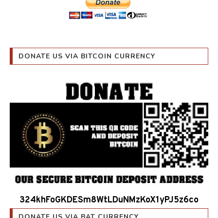
DONATE US VIA BITCOIN CURRENCY
324khFoGKDESm8WtLDuNMzKoX1yPJ5z6co
DONATE US VIA BAT CURRENCY