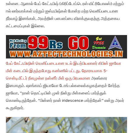
உள்ளன. ஆனால் பேய் கேட்ஃபிஷ் (கிரிப்டோப்டெரஸ் விட்ரியோலஸ்) மற்றும்
ஈல் லார்வாக்கள் மற்றும் ஐஸ்ஃபிஷ்கள் போன்ற மற்ற வெளிப்படையான
நீர்வாழ் இனங்கள், அவற்றின் பளபளப்பை விளக்குவதற்கு அத்தகைய
கட்டமைப்புகள் இல்லை.
பேய் கேட்ஃபிஷின் வெளிப்படையான உடல் இயற்பியலாளர் கிபின் ஜாவோ
மீன் கடையில் இருந்தபோது கண்ணில் பட்டது. தோராயமாக 5-
சென்டிமீட்டர் நீளமுள்ள
நன்னீர் மீன் ஒரு பிரபலமான
அலங்கார
இனமாகும். ஷாங்காய் ஜியாவோ டோங் பல்கலைக்கழகத்தைச் சேர்ந்த
ஜாவோ, “நான் தொட்டியின் முன் நின்று மீன்களைப் பார்த்துக்
கொண்டிருந்தேன். “பின்னர் நான் iridescence பார்த்தேன்” என்று அவர்
கூறுகிறார்.