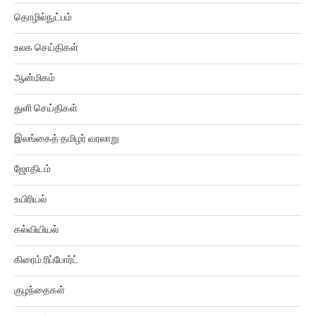
தொழில்நுட்பம்
உலக செய்திகள்
ஆன்மிகம்
துளி செய்திகள்
இலங்கைத் தமிழர் வரலாறு
ஜோதிடம்
உயிரியல்
கல்வியியல்
கிரைம் ரிப்போர்ட்
குழந்தைகள்