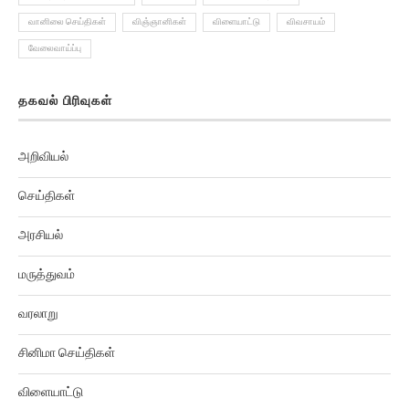
வானிலை செய்திகள்
விஞ்ஞானிகள்
விளையாட்டு
விவசாயம்
வேலைவாய்ப்பு
தகவல் பிரிவுகள்
அறிவியல்
செய்திகள்
அரசியல்
மருத்துவம்
வரலாறு
சினிமா செய்திகள்
விளையாட்டு