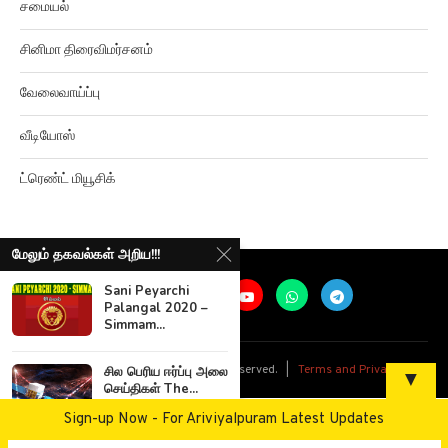
சமையல்
சினிமா திரைவிமர்சனம்
வேலைவாய்ப்பு
வீடியோஸ்
ட்ரெண்ட் மியூசிக்
மேலும் தகவல்கள் அறிய!!!
Sani Peyarchi
Palangal 2020 –
Simmam...
@
2026
Ariviyalpuram. All rights reserved. |
Terms and Privacy
சில பெரிய ஈர்ப்பு அலை
▼
செய்திகள் The...
Sign-up Now - For Ariviyalpuram Latest Updates