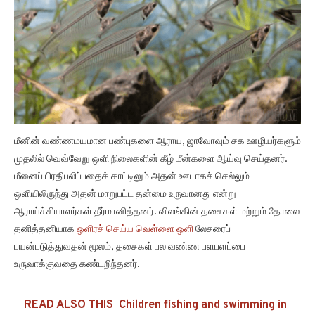
மீனின் வண்ணமயமான பண்புகளை ஆராய, ஜாவோவும் சக ஊழியர்களும்
முதலில் வெவ்வேறு ஒளி நிலைகளின் கீழ் மீன்களை ஆய்வு செய்தனர்.
மீனைப் பிரதிபலிப்பதைக் காட்டிலும் அதன் ஊடாகச் செல்லும்
ஒளியிலிருந்து அதன் மாறுபட்ட தன்மை உருவானது என்று
ஆராய்ச்சியாளர்கள் தீர்மானித்தனர். விலங்கின் தசைகள் மற்றும் தோலை
தனித்தனியாக
ஒளிரச் செய்ய வெள்ளை ஒளி
லேசரைப்
பயன்படுத்துவதன் மூலம், தசைகள் பல வண்ண பளபளப்பை
உருவாக்குவதை கண்டறிந்தனர்.
READ ALSO THIS
Children fishing and swimming in