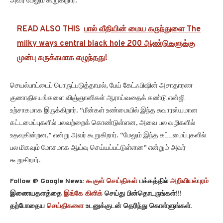
அவர் மேலும் கூறுகிறார்.
READ ALSO THIS
பால் வீதியின் மைய கருந்துளை The
milky ways central black hole 200 ஆண்டுகளுக்கு
முன்பு சுருக்கமாக எழுந்தது!
செயல்பாட்டைப் பொருட்படுத்தாமல், பேய் கேட்ஃபிஷின் அசாதாரண
குணாதிசயங்களை விஞ்ஞானிகள் ஆராய்வதைக் கண்டு என்ஜி
உற்சாகமாக இருக்கிறார். “மீன்கள் உண்மையில் இந்த சுவாரஸ்யமான
கட்டமைப்புகளில் பலவற்றைக் கொண்டுள்ளன, அவை பல வழிகளில்
உதவுகின்றன,” என்று அவர் கூறுகிறார். “மேலும் இந்த கட்டமைப்புகளில்
பல மிகவும் மோசமாக ஆய்வு செய்யப்பட்டுள்ளன” என்றும் அவர்
கூறுகிறார்.
Follow @ Google News:
கூகுள் செய்திகள்
பக்கத்தில்
அறிவியல்புரம்
இணையதளத்தை
இங்கே கிளிக்
செய்து பின்தொடருங்கள்!!!
தற்போதைய
செய்திகளை
உடனுக்குடன் தெரிந்து கொள்ளுங்கள்.