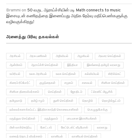
Brammi
on
50 வருட ஆராய்ச்சியின் படி Math connects to music
இசையுடன் கணிதத்தை இணைப்பது அதிக தேர்வு மதிப்பெண்களுக்கு
வழிவகுக்கிறது!
அனைத்து பிரிவு தகவல்கள்
அரசியல்
அரசு பணிகள்
அறிவியல்
அழகியல்
அவசர செய்திகள்
ஆன்மிகம்
ஆராய்ச்சி செய்திகள்
இந்தியா
இலங்கைத் தமிழர் வரலாறு
உயிரியல்
உலக அரசியல்
உலக செய்திகள்
கல்வியியல்
கிரிக்கெட்
கிரைம் ரிப்போர்ட்
குழந்தைகள்
சமூகம்
சமையல்
சினிமா செய்திகள்
சினிமா திரைவிமர்சனம்
செய்திகள்
ஜோதிடம்
ட்ரெண்ட் மியூசிக்
தமிழநாடு
தமிழ் ஈழம்
துளி செய்திகள்
தொழில்
தொழில்நுட்பம்
நல்லவர்களாக்கப்பட்ட இந்திராகாந்தி கொலையாளிகள்
பொழுதுபோக்கு
மருத்துவ செய்திகள்
மருத்துவம்
மாயமான இரகசியங்கள்
மின் வாக்கெடுப்பு
மோட்டார்
லேட்டெஸ்ட் வீடியோஸ்
வரலாறு
வலைத் தொடர் விமர்சனம்
வானியல்
வானியல் செய்திகள்