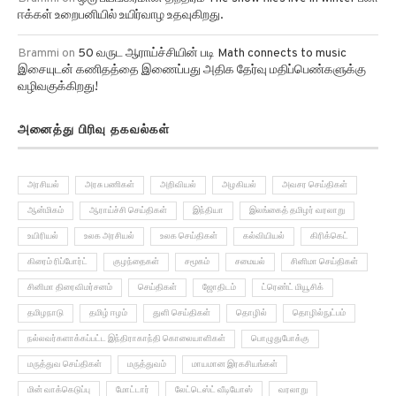
ஈக்கள் உறைபனியில் உயிர்வாழ உதவுகிறது.
Brammi
on
50 வருட ஆராய்ச்சியின் படி Math connects to music
இசையுடன் கணிதத்தை இணைப்பது அதிக தேர்வு மதிப்பெண்களுக்கு
வழிவகுக்கிறது!
அனைத்து பிரிவு தகவல்கள்
அரசியல்
அரசு பணிகள்
அறிவியல்
அழகியல்
அவசர செய்திகள்
ஆன்மிகம்
ஆராய்ச்சி செய்திகள்
இந்தியா
இலங்கைத் தமிழர் வரலாறு
உயிரியல்
உலக அரசியல்
உலக செய்திகள்
கல்வியியல்
கிரிக்கெட்
கிரைம் ரிப்போர்ட்
குழந்தைகள்
சமூகம்
சமையல்
சினிமா செய்திகள்
சினிமா திரைவிமர்சனம்
செய்திகள்
ஜோதிடம்
ட்ரெண்ட் மியூசிக்
தமிழநாடு
தமிழ் ஈழம்
துளி செய்திகள்
தொழில்
தொழில்நுட்பம்
நல்லவர்களாக்கப்பட்ட இந்திராகாந்தி கொலையாளிகள்
பொழுதுபோக்கு
மருத்துவ செய்திகள்
மருத்துவம்
மாயமான இரகசியங்கள்
மின் வாக்கெடுப்பு
மோட்டார்
லேட்டெஸ்ட் வீடியோஸ்
வரலாறு