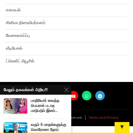
சமையல்
சினிமா திரைவிமர்சனம்
வேலைவாய்ப்பு
வீடியோஸ்
ட்ரெண்ட் மியூசிக்
மேலும் தகவல்கள் அறிய!!!
பாதிரியார் வைத்த
பெயரால் படாத
பாடுபடும் இளம்...
@
2026
Ariviyalpuram. All rights reserved. |
Terms and Privacy
வரும் 6 மாதங்களுக்கு
▼
கொரோனா நோய்