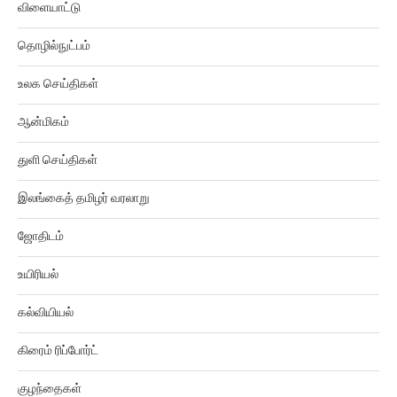
விளையாட்டு
தொழில்நுட்பம்
உலக செய்திகள்
ஆன்மிகம்
துளி செய்திகள்
இலங்கைத் தமிழர் வரலாறு
ஜோதிடம்
உயிரியல்
கல்வியியல்
கிரைம் ரிப்போர்ட்
குழந்தைகள்