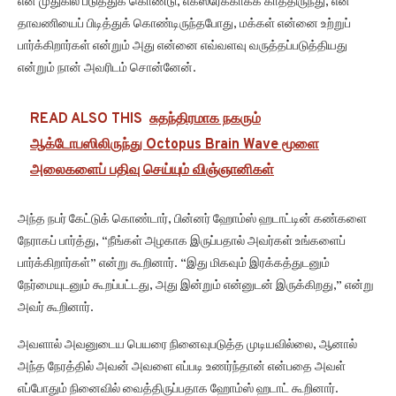
என் முதுகில் படுத்துக் கொண்டு, எக்ஸ்ரேக்காகக் காத்திருந்து, என்
தாவணியைப் பிடித்துக் கொண்டிருந்தபோது, மக்கள் என்னை உற்றுப்
பார்க்கிறார்கள் என்றும் அது என்னை எவ்வளவு வருத்தப்படுத்தியது
என்றும் நான் அவரிடம் சொன்னேன்.
READ ALSO THIS
சுதந்திரமாக நகரும்
ஆக்டோபஸிலிருந்து Octopus Brain Wave மூளை
அலைகளைப் பதிவு செய்யும் விஞ்ஞானிகள்
அந்த நபர் கேட்டுக் கொண்டார், பின்னர் ஹோம்ஸ் ஹடாட்டின் கண்களை
நேராகப் பார்த்து, “நீங்கள் அழகாக இருப்பதால் அவர்கள் உங்களைப்
பார்க்கிறார்கள்” என்று கூறினார். “இது மிகவும் இரக்கத்துடனும்
நேர்மையுடனும் கூறப்பட்டது, அது இன்றும் என்னுடன் இருக்கிறது,” என்று
அவர் கூறினார்.
அவளால் அவனுடைய பெயரை நினைவுபடுத்த முடியவில்லை, ஆனால்
அந்த நேரத்தில் அவன் அவளை எப்படி உணர்ந்தான் என்பதை அவள்
எப்போதும் நினைவில் வைத்திருப்பதாக ஹோம்ஸ் ஹடாட் கூறினார்.