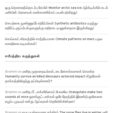
ஒரு தொலைத்தொடர்பு கேபிள் Monitor arctic sea ice ஆர்க்டிக்கில் கடல்
பனியின் அளவைக் கண்காணிக்கப் பயன்படுகிறது!
செயற்கை நுண்ணுயிர் எதிர்ப்பிகள் Synthetic antibiotics மருந்து-
எதிர்ப்பு சூப்பர்பக்குகளுக்கு எதிராக பயனுள்ளதாக இருக்கிறது!
செவ்வாய் கிரகத்தில் சாத்தியமான Climate patterns on mars பருவ
காலநிலை வடிவங்கள்!
சமீபத்திய கருத்துகள்
Brammi
on
மனித மூதாதையர்கள், டைனோசர்களைக் கொன்ற
Humanity survive an killed dinosaurs asteroid impact சிறுகோள்
தாக்கத்திலிருந்து தப்பியுள்ளனர்?
Brammi
on
மனித பீட் பாக்ஸிங்கைப் போலவே Orangutans make two
sounds at once ஒராங்குட்டான்கள் ஒரே நேரத்தில் இரண்டு ஒலிகளை
எழுப்ப முடியும் என்று ஆய்வுகள் தெரிவிக்கின்றன!
Brammi
on
ஒரு பயங்கரமான தந்திரம் The snow flies live in winter பனி