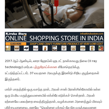
2017 ஆம் ஆண்டில், லாரா ஹோம்ஸ் ஹடாட் நான்காவது நிலை (X-ray
technology) மார்பக
புற்றுநோய்க்கான
கீமோதெரபிக்கு
உட்படுத்தப்பட்டார். 37 வயதான அவருக்கு இரண்டு சிறிய குழந்தைகள்
இருந்தனர்.
மார்ச் மாதத்தில் ஒரு வசந்த நாள், அவள் சான் பிரான்சிஸ்கோவில் உள்ள
ஒரு பெரிய மருத்துவமனையில் எக்ஸ்ரே எடுக்கச் சென்றாள். அவள்
ஏற்கனவே பலவற்றை வைத்திருந்தாள், வழக்கமான அனைத்தும் மிகவும்
பரிச்சயமானவை. எனவே “வெள்ளை மற்றும் நீல நிற மருத்துவமனை