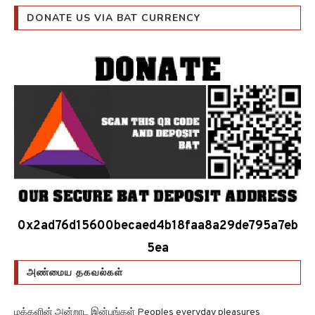
DONATE US VIA BAT CURRENCY
0x2ad76d15600becaed4b18faa8a29de795a7eb
5ea
அண்மைய தகவல்கள்
மக்களின் அன்றாட இன்பங்கள் Peoples everyday pleasures