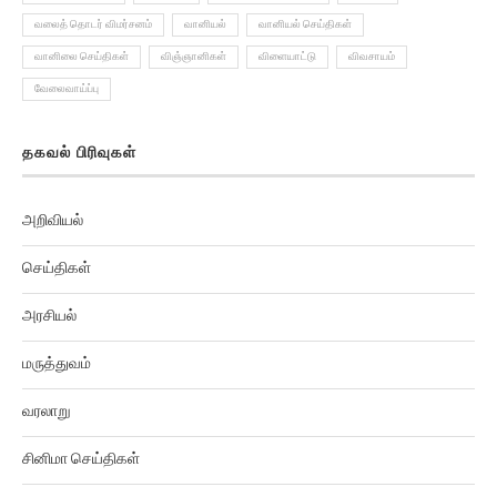
வலைத் தொடர் விமர்சனம்
வானியல்
வானியல் செய்திகள்
வானிலை செய்திகள்
விஞ்ஞானிகள்
விளையாட்டு
விவசாயம்
வேலைவாய்ப்பு
தகவல் பிரிவுகள்
அறிவியல்
செய்திகள்
அரசியல்
மருத்துவம்
வரலாறு
சினிமா செய்திகள்