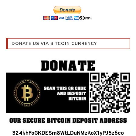
DONATE US VIA BITCOIN CURRENCY
324khFoGKDESm8WtLDuNMzKoX1yPJ5z6co