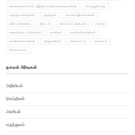
நல்லவர்களாக்கப்பட்ட இந்திராகாந்தி கொலையாளிகள்
பொழுதுபோக்கு
மருத்துவ செய்திகள்
மருத்துவம்
மாயமான இரகசியங்கள்
மின் வாக்கெடுப்பு
மோட்டார்
லேட்டெஸ்ட் வீடியோஸ்
வரலாறு
வலைத் தொடர் விமர்சனம்
வானியல்
வானியல் செய்திகள்
வானிலை செய்திகள்
விஞ்ஞானிகள்
விளையாட்டு
விவசாயம்
வேலைவாய்ப்பு
தகவல் பிரிவுகள்
அறிவியல்
செய்திகள்
அரசியல்
மருத்துவம்