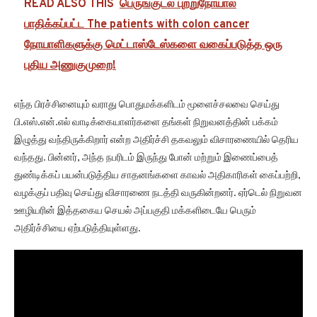
READ ALSO THIS
பெருங்குடல் புற்றுநோயால்
பாதிக்கப்பட்ட The patients with colon cancer
நோயாளிகளுக்கு மெட்டாஸ்டேஸ்களை வகைப்படுத்த ஒரு
புதிய அணுகுமுறை!
எந்த பிரச்சினையும் வராது பொதுமக்களிடம் மூளைச்சலவை செய்து
பி.எஸ்.என்.எல் வாடிக்கையாளர்களை தங்கள் நிறுவனத்தின் பக்கம்
இழுத்து வந்திருக்கிறார் என்ற அதிர்ச்சி தகவலும் விசாரணையில் தெரிய
வந்தது. பின்னர், அந்த நபரிடம் இருந்து போன் மற்றும் இணைப்பைத்
துண்டிக்கப் பயன்படுத்திய சாதனங்களை காவல் அதிகாரிகள் கைப்பற்றி,
வழக்குப் பதிவு செய்து விசாரணை நடத்தி வருகின்றனர். ஏர்டெல் நிறுவன
ஊழியரின் இத்தகைய செயல் அப்பகுதி மக்களிடையே பெரும்
அதிர்ச்சியை ஏற்படுத்தியுள்ளது.