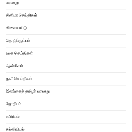
வரலாறு
சினிமா செய்திகள்
விளையாட்டு
தொழில்நுட்பம்
உலக செய்திகள்
ஆன்மிகம்
துளி செய்திகள்
இலங்கைத் தமிழர் வரலாறு
ஜோதிடம்
உயிரியல்
கல்வியியல்