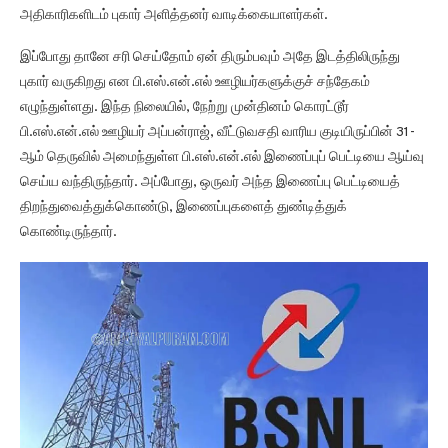
அதிகாரிகளிடம் புகார் அளித்தனர் வாடிக்கையாளர்கள்.
இப்போது தானே சரி செய்தோம் ஏன் திரும்பவும் அதே இடத்திலிருந்து
புகார் வருகிறது என பி.எஸ்.என்.எல் ஊழியர்களுக்குச் சந்தேகம்
எழுந்துள்ளது. இந்த நிலையில், நேற்று முன்தினம் கொரட்டூர்
பி.எஸ்.என்.எல் ஊழியர் அப்பன்ராஜ், வீட்டுவசதி வாரிய குடியிருப்பின் 31-
ஆம் தெருவில் அமைந்துள்ள பி.எஸ்.என்.எல் இணைப்புப் பெட்டியை ஆய்வு
செய்ய வந்திருந்தார். அப்போது, ஒருவர் அந்த இணைப்பு பெட்டியைத்
திறந்துவைத்துக்கொண்டு, இணைப்புகளைத் துண்டித்துக்
கொண்டிருந்தார்.