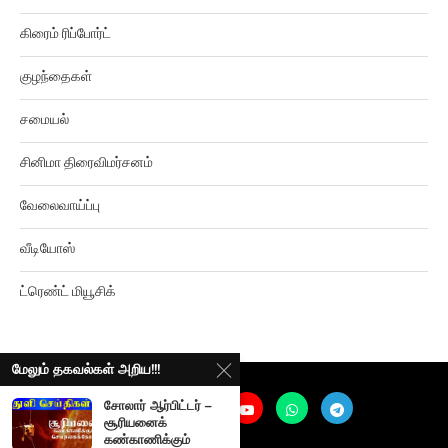
கிரைம் ரிப்போர்ட்
குழந்தைகள்
சமையல்
சினிமா திரைவிமர்சனம்
வேலைவாய்ப்பு
வீடியோஸ்
ட்ரெண்ட் மியூசிக்
மேலும் தகவல்கள் அறிய!!!
சோலார் ஆர்பிட்டர் –
சூரியனைக்
கண்காணிக்கும்