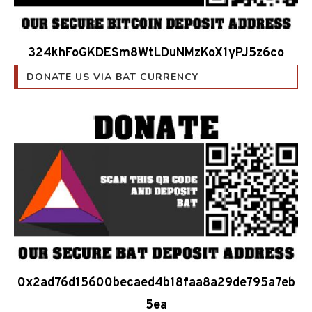
324khFoGKDESm8WtLDuNMzKoX1yPJ5z6co
DONATE US VIA BAT CURRENCY
0x2ad76d15600becaed4b18faa8a29de795a7eb
5ea