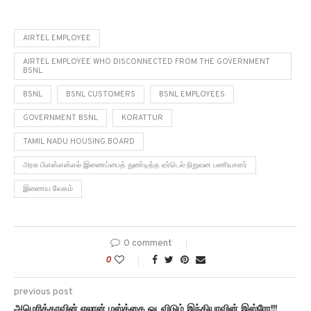
AIRTEL EMPLOYEE
AIRTEL EMPLOYEE WHO DISCONNECTED FROM THE GOVERNMENT
BSNL
BSNL
BSNL CUSTOMERS
BSNL EMPLOYEES
GOVERNMENT BSNL
KORATTUR
TAMIL NADU HOUSING BOARD
அரசு பி.எஸ்.என்.எல் இணைப்பைத் துண்டித்த ஏர்டெல் நிறுவன பணியாளர்
இணைய வேகம்
0 comment
0
previous post
அமெரிக்காவின் எலான் மஸ்க்கை ஓடவிடும் இந்தியாவின் இஸ்ரோ!!!