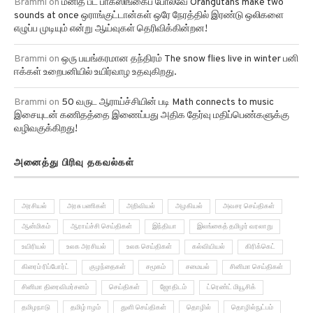
Brammi
on
மனித பீட் பாக்ஸிங்கைப் போலவே Orangutans make two
sounds at once ஒராங்குட்டான்கள் ஒரே நேரத்தில் இரண்டு ஒலிகளை
எழுப்ப முடியும் என்று ஆய்வுகள் தெரிவிக்கின்றன!
Brammi
on
ஒரு பயங்கரமான தந்திரம் The snow flies live in winter பனி
ஈக்கள் உறைபனியில் உயிர்வாழ உதவுகிறது.
Brammi
on
50 வருட ஆராய்ச்சியின் படி Math connects to music
இசையுடன் கணிதத்தை இணைப்பது அதிக தேர்வு மதிப்பெண்களுக்கு
வழிவகுக்கிறது!
அனைத்து பிரிவு தகவல்கள்
அரசியல்
அரசு பணிகள்
அறிவியல்
அழகியல்
அவசர செய்திகள்
ஆன்மிகம்
ஆராய்ச்சி செய்திகள்
இந்தியா
இலங்கைத் தமிழர் வரலாறு
உயிரியல்
உலக அரசியல்
உலக செய்திகள்
கல்வியியல்
கிரிக்கெட்
கிரைம் ரிப்போர்ட்
குழந்தைகள்
சமூகம்
சமையல்
சினிமா செய்திகள்
சினிமா திரைவிமர்சனம்
செய்திகள்
ஜோதிடம்
ட்ரெண்ட் மியூசிக்
தமிழநாடு
தமிழ் ஈழம்
துளி செய்திகள்
தொழில்
தொழில்நுட்பம்