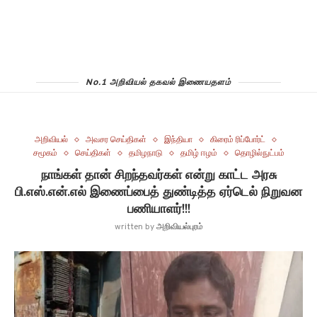
No.1 அறிவியல் தகவல் இணையதளம்
அறிவியல்
அவசர செய்திகள்
இந்தியா
கிரைம் ரிப்போர்ட்
சமூகம்
செய்திகள்
தமிழநாடு
தமிழ் ஈழம்
தொழில்நுட்பம்
நாங்கள் தான் சிறந்தவர்கள் என்று காட்ட அரசு
பி.எஸ்.என்.எல் இணைப்பைத் துண்டித்த ஏர்டெல் நிறுவன
பணியாளர்!!!
written by
அறிவியல்புரம்