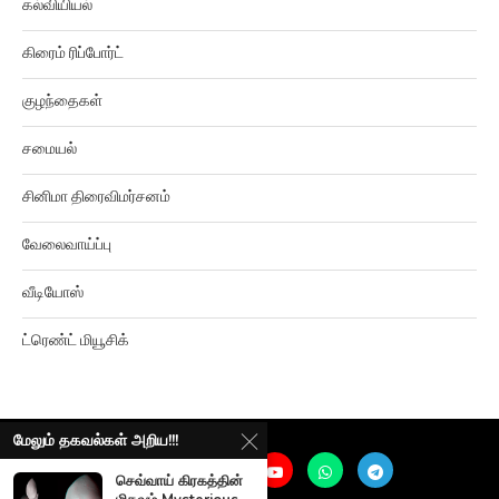
கல்வியியல்
கிரைம் ரிப்போர்ட்
குழந்தைகள்
சமையல்
சினிமா திரைவிமர்சனம்
வேலைவாய்ப்பு
வீடியோஸ்
ட்ரெண்ட் மியூசிக்
மேலும் தகவல்கள் அறிய!!!
செவ்வாய் கிரகத்தின்