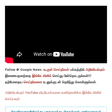
Follow @ Google News:
கூகுள் செய்திகள்
பக்கத்தில்
அறிவியல்புரம்
இணையதளத்தை
இங்கே கிளிக்
செய்து பின்தொடருங்கள்!!!
தற்போதைய
செய்திகளை
உடனுக்குடன் தெரிந்து கொள்ளுங்கள்.
அறிவியல்புரம் YouTube வீடியோக்களை கண்டுகளிக்க இங்கே கிளிக்
செய்யவும்