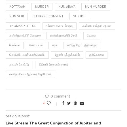
KOTTAYAM
MURDER
NUN ABAYA
NUN MURDER
NUN SEBI
ST. PAYNE CONVENT
SUICIDE
THOMAS KOTTUR
உல்லாசமாக உடல் உறவு
கன்னியாஸ்திரி அபயா
கன்னியாஸ்திரி கொலை
கன்னியாஸ்திரி செபி
கேரளா
கொலை
கோட்டயம்
சர்ச்
சி.பி.ஐ சிறப்பு நீதிமன்றம்
செயின்ட் பயன் கான்வென்ட்
ஜோஸ் புத்ருக்கயில்
தற்கொலை
தாமஸ் கோட்டூர்
நீதிபதி ஜே.சனல் குமார்
மனித உரிமை ஆர்வலர் ஜோமோன்
0 comment
0
previous post
Live Stream The Great Conjunction of Jupiter and