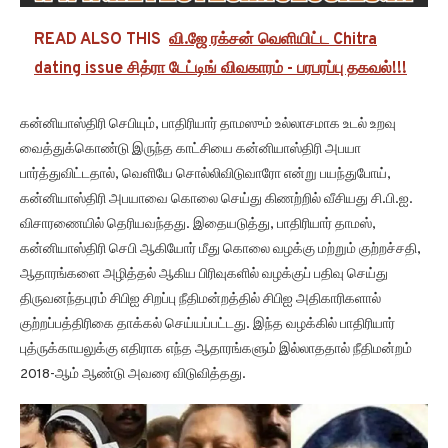
READ ALSO THIS
வி.ஜே ரக்சன் வெளியிட்ட Chitra
dating issue சித்ரா டேட்டிங் விவகாரம் - பரபரப்பு தகவல்!!!
கன்னியாஸ்திரி செபியும், பாதிரியார் தாமஸும் உல்லாசமாக உடல் உறவு
வைத்துக்கொண்டு இருந்த காட்சியை கன்னியாஸ்திரி அபயா
பார்த்துவிட்டதால், வெளியே சொல்லிவிடுவாரோ என்று பயந்துபோய்,
கன்னியாஸ்திரி அபயாவை கொலை செய்து கிணற்றில் வீசியது சி.பி.ஐ.
விசாரணையில் தெரியவந்தது. இதையடுத்து, பாதிரியார் தாமஸ்,
கன்னியாஸ்திரி செபி ஆகியோர் மீது கொலை வழக்கு மற்றும் குற்றச்சதி,
ஆதாரங்களை அழித்தல் ஆகிய பிரிவுகளில் வழக்குப் பதிவு செய்து
திருவனந்தபுரம் சிபிஐ சிறப்பு நீதிமன்றத்தில் சிபிஐ அதிகாரிகளால்
குற்றப்பத்திரிகை தாக்கல் செய்யப்பட்டது. இந்த வழக்கில் பாதிரியார்
புத்ருக்காயலுக்கு எதிராக எந்த ஆதாரங்களும் இல்லாததால் நீதிமன்றம்
2018-ஆம் ஆண்டு அவரை விடுவித்தது.