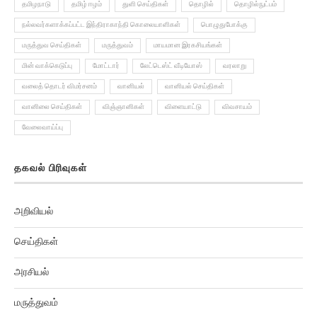
தமிழநாடு
தமிழ் ஈழம்
துளி செய்திகள்
தொழில்
தொழில்நுட்பம்
நல்லவர்களாக்கப்பட்ட இந்திராகாந்தி கொலையாளிகள்
பொழுதுபோக்கு
மருத்துவ செய்திகள்
மருத்துவம்
மாயமான இரகசியங்கள்
மின் வாக்கெடுப்பு
மோட்டார்
லேட்டெஸ்ட் வீடியோஸ்
வரலாறு
வலைத் தொடர் விமர்சனம்
வானியல்
வானியல் செய்திகள்
வானிலை செய்திகள்
விஞ்ஞானிகள்
விளையாட்டு
விவசாயம்
வேலைவாய்ப்பு
தகவல் பிரிவுகள்
அறிவியல்
செய்திகள்
அரசியல்
மருத்துவம்