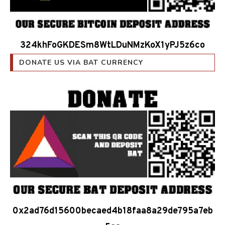
324khFoGKDESm8WtLDuNMzKoX1yPJ5z6co
DONATE US VIA BAT CURRENCY
0x2ad76d15600becaed4b18faa8a29de795a7eb
5ea