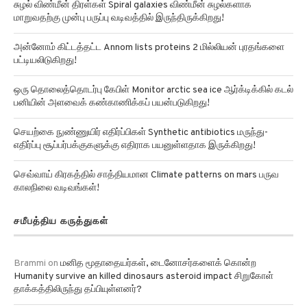
சுழல் விண்மீன் திரள்கள் Spiral galaxies விண்மீன் சுழல்களாக
மாறுவதற்கு முன்பு பருப்பு வடிவத்தில் இருந்திருக்கிறது!
அன்னோம் கிட்டத்தட்ட Annom lists proteins 2 மில்லியன் புரதங்களை
பட்டியலிடுகிறது!
ஒரு தொலைத்தொடர்பு கேபிள் Monitor arctic sea ice ஆர்க்டிக்கில் கடல்
பனியின் அளவைக் கண்காணிக்கப் பயன்படுகிறது!
செயற்கை நுண்ணுயிர் எதிர்ப்பிகள் Synthetic antibiotics மருந்து-
எதிர்ப்பு சூப்பர்பக்குகளுக்கு எதிராக பயனுள்ளதாக இருக்கிறது!
செவ்வாய் கிரகத்தில் சாத்தியமான Climate patterns on mars பருவ
காலநிலை வடிவங்கள்!
சமீபத்திய கருத்துகள்
Brammi
on
மனித மூதாதையர்கள், டைனோசர்களைக் கொன்ற
Humanity survive an killed dinosaurs asteroid impact சிறுகோள்
தாக்கத்திலிருந்து தப்பியுள்ளனர்?