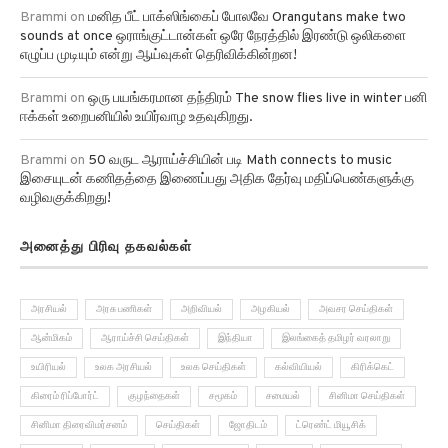
Brammi
on
மனித பீட் பாக்ஸிங்கைப் போலவே Orangutans make two
sounds at once ஒராங்குட்டான்கள் ஒரே நேரத்தில் இரண்டு ஒலிகளை
எழுப்ப முடியும் என்று ஆய்வுகள் தெரிவிக்கின்றன!
Brammi
on
ஒரு பயங்கரமான தந்திரம் The snow flies live in winter பனி
ஈக்கள் உறைபனியில் உயிர்வாழ உதவுகிறது.
Brammi
on
50 வருட ஆராய்ச்சியின் படி Math connects to music
இசையுடன் கணிதத்தை இணைப்பது அதிக தேர்வு மதிப்பெண்களுக்கு
வழிவகுக்கிறது!
அனைத்து பிரிவு தகவல்கள்
அரசியல்
அரசு பணிகள்
அறிவியல்
அழகியல்
அவசர செய்திகள்
ஆன்மிகம்
ஆராய்ச்சி செய்திகள்
இந்தியா
இலங்கைத் தமிழர் வரலாறு
உயிரியல்
உலக அரசியல்
உலக செய்திகள்
கல்வியியல்
கிரிக்கெட்
கிரைம் ரிப்போர்ட்
குழந்தைகள்
சமூகம்
சமையல்
சினிமா செய்திகள்
சினிமா திரைவிமர்சனம்
செய்திகள்
ஜோதிடம்
ட்ரெண்ட் மியூசிக்