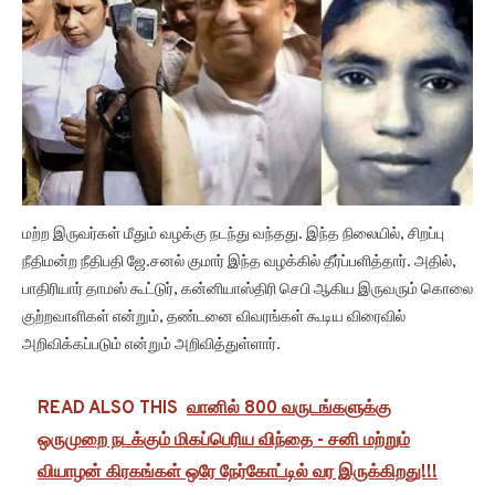
மற்ற இருவர்கள் மீதும் வழக்கு நடந்து வந்தது. இந்த நிலையில், சிறப்பு
நீதிமன்ற நீதிபதி ஜே.சனல் குமார் இந்த வழக்கில் தீர்ப்பளித்தார். அதில்,
பாதிரியார் தாமஸ் கூட்டுர், கன்னியாஸ்திரி செபி ஆகிய இருவரும் கொலை
குற்றவாளிகள் என்றும், தண்டனை விவரங்கள் கூடிய விரைவில்
அறிவிக்கப்படும் என்றும் அறிவித்துள்ளார்.
READ ALSO THIS
வானில் 800 வருடங்களுக்கு
ஒருமுறை நடக்கும் மிகப்பெரிய விந்தை - சனி மற்றும்
வியாழன் கிரகங்கள் ஒரே நேர்கோட்டில் வர இருக்கிறது!!!