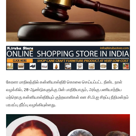
கேரளா மாநிலத்தில் கன்னியாஸ்திரி கொலை செய்யப்பட்ட நீண்ட நாள்
வழக்கில், 28-ஆண்டுகளுக்கு பின் பாதிரியாரும், அங்கு பணியாற்றிய
மற்றொரு கன்னியாஸ்திரியும் குற்றவாளிகள் என சி.பி.ஐ சிறப்பு நீதிமன்றம்
பரபரப்பு தீர்ப்பு வழங்கியுள்ளது.