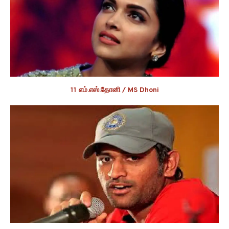
11 எம்.எஸ்.தோனி / MS Dhoni