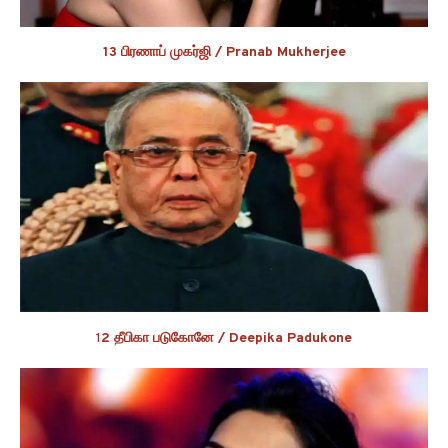
13 பிரணாப் முகர்ஜி / Pranab Mukherjee
1
2 தீபிகா படுகோனே / Deepika Padukone