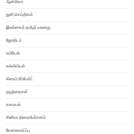
ஆன்மிகம்
துளி செய்திகள்
இலங்கைத் தமிழர் வரலாறு
ஜோதிடம்
உயிரியல்
கல்வியியல்
கிரைம் ரிப்போர்ட்
குழந்தைகள்
சமையல்
சினிமா திரைவிமர்சனம்
வேலைவாய்ப்பு