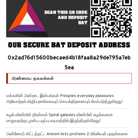
0x2ad76d15600becaed4b18faa8a29de795a7eb
5ea
அண்மைய தகவல்கள்
மக்களின் அன்றாட இன்பங்கள் Peoples everyday pleasures
அறிவாற்றல் விழிப்புணர்வையும் செயல்திறனையும் மேம்படுத்துகிறது!
சுழல் விண்மீன் திரள்கள் Spiral galaxies விண்மீன் சுழல்களாக
மாறுவதற்கு முன்பு பருப்பு வடிவத்தில் இருந்திருக்கிறது!
அன்னோம் கிட்டத்தட்ட Annom lists proteins 2 மில்லியன் புரதங்களை