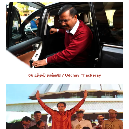
06 உத்தவ் தாக்கரே / Uddhav Thackeray