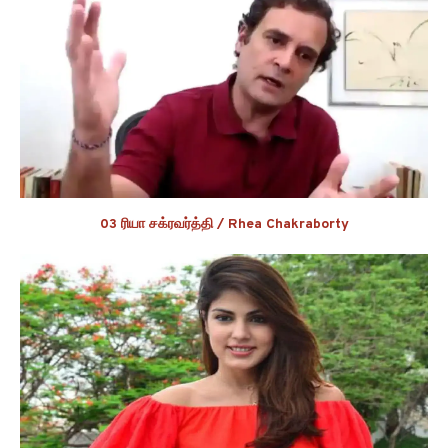
03 ரியா சக்ரவர்த்தி / Rhea Chakraborty