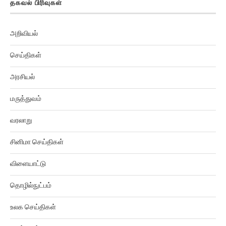
தகவல் பிரிவுகள்
அறிவியல்
செய்திகள்
அரசியல்
மருத்துவம்
வரலாறு
சினிமா செய்திகள்
விளையாட்டு
தொழில்நுட்பம்
உலக செய்திகள்