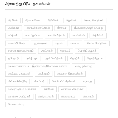
அனைத்து பிரிவு தகவல்கள்
அரசியல்
அரசு பணிகள்
அறிவியல்
அழகியல்
அவசர செய்திகள்
ஆன்மிகம்
ஆராய்ச்சி செய்திகள்
இந்தியா
இலங்கைத் தமிழர் வரலாறு
உயிரியல்
உலக அரசியல்
உலக செய்திகள்
கல்வியியல்
கிரிக்கெட்
கிரைம் ரிப்போர்ட்
குழந்தைகள்
சமூகம்
சமையல்
சினிமா செய்திகள்
சினிமா திரைவிமர்சனம்
செய்திகள்
ஜோதிடம்
ட்ரெண்ட் மியூசிக்
தமிழநாடு
தமிழ் ஈழம்
துளி செய்திகள்
தொழில்
தொழில்நுட்பம்
நல்லவர்களாக்கப்பட்ட இந்திராகாந்தி கொலையாளிகள்
பொழுதுபோக்கு
மருத்துவ செய்திகள்
மருத்துவம்
மாயமான இரகசியங்கள்
மின் வாக்கெடுப்பு
மோட்டார்
லேட்டெஸ்ட் வீடியோஸ்
வரலாறு
வலைத் தொடர் விமர்சனம்
வானியல்
வானியல் செய்திகள்
வானிலை செய்திகள்
விஞ்ஞானிகள்
விளையாட்டு
விவசாயம்
வேலைவாய்ப்பு