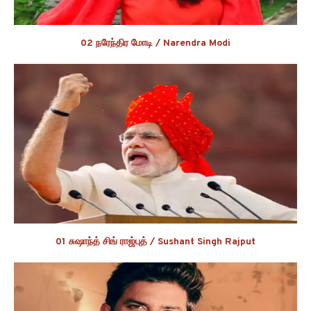
02 நரேந்திர மோடி / Narendra Modi
01 சுஷாந்த் சிங் ராஜ்புத் / Sushant Singh Rajput