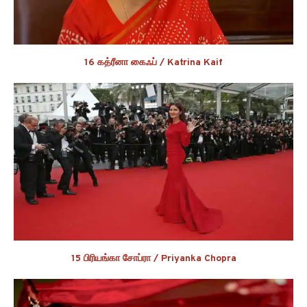
16 கத்ரீனா கைஃப் / Katrina Kaif
15 பிரியங்கா சோப்ரா / Priyanka Chopra