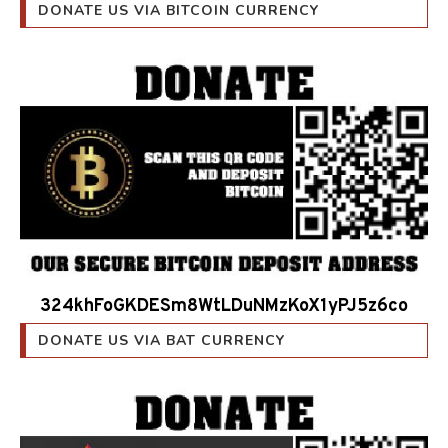
DONATE US VIA BITCOIN CURRENCY
324khFoGKDESm8WtLDuNMzKoX1yPJ5z6co
DONATE US VIA BAT CURRENCY