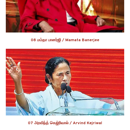
08 மம்தா பானர்ஜி / Mamata Banerjee
07 அரவிந்த் கெஜ்ரிவால் / Arvind Kejriwal