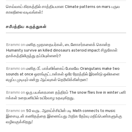
செவ்வாய் கிரகத்தில் சாத்தியமான Climate patterns on mars பருவ
காலநிலை வடிவங்கள்!
சமீபத்திய கருத்துகள்
Brammi
on
மனித மூதாதையர்கள், டைனோசர்களைக் கொன்ற
Humanity survive an killed dinosaurs asteroid impact சிறுகோள்
தாக்கத்திலிருந்து தப்பியுள்ளனர்?
Brammi
on
மனித பீட் பாக்ஸிங்கைப் போலவே Orangutans make two
sounds at once ஒராங்குட்டான்கள் ஒரே நேரத்தில் இரண்டு ஒலிகளை
எழுப்ப முடியும் என்று ஆய்வுகள் தெரிவிக்கின்றன!
Brammi
on
ஒரு பயங்கரமான தந்திரம் The snow flies live in winter பனி
ஈக்கள் உறைபனியில் உயிர்வாழ உதவுகிறது.
Brammi
on
50 வருட ஆராய்ச்சியின் படி Math connects to music
இசையுடன் கணிதத்தை இணைப்பது அதிக தேர்வு மதிப்பெண்களுக்கு
வழிவகுக்கிறது!