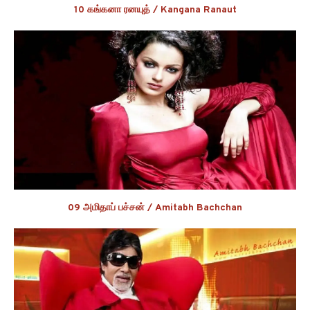
10 கங்கனா ரனயுத் / Kangana Ranaut
09 அமிதாப் பச்சன் / Amitabh Bachchan